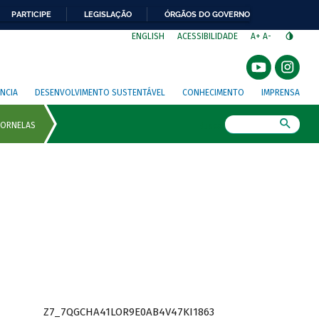
PARTICIPE
LEGISLAÇÃO
ÓRGÃOS DO GOVERNO
⁣
ENGLISH
ACESSIBILIDADE
A+
A-
NCIA
DESENVOLVIMENTO SUSTENTÁVEL
CONHECIMENTO
IMPRENSA
Busca
Z7_7QGCHA41LOR9E0AB4V47KI1863