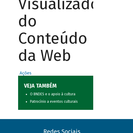
Visualizador
do
Conteúdo
da Web
Ações
VEJA TAMBÉM
O BNDES e o apoio à cultura
Patrocínio a eventos culturais
Redes Sociais