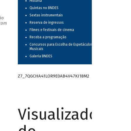
História
Quintas no BNDES
Sextas instrumentais
ão
 com
Reserva de ingressos
Filmes e festivais de cinema
Receba a programação
Concursos para Escolha de Espetáculos
Musicais
Galeria BNDES
Z7_7QGCHA41LOR9E0AB4V47KI18M2
Visualizador