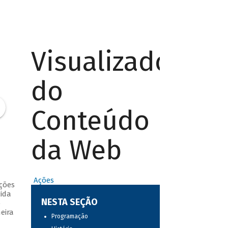
Visualizador
do
Conteúdo
da Web
Ações
ções
ida
NESTA SEÇÃO
o
eira
Programação