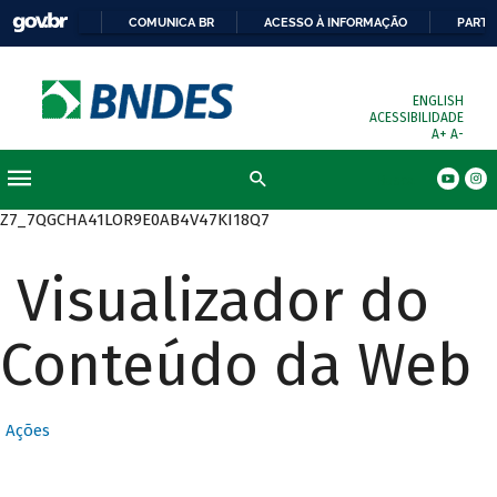
COMUNICA BR
ACESSO À INFORMAÇÃO
PARTI
ENGLISH
ACESSIBILIDADE
A+
A-
Busca
Z7_7QGCHA41LOR9E0AB4V47KI18Q7
Visualizador do
Conteúdo da Web
Ações