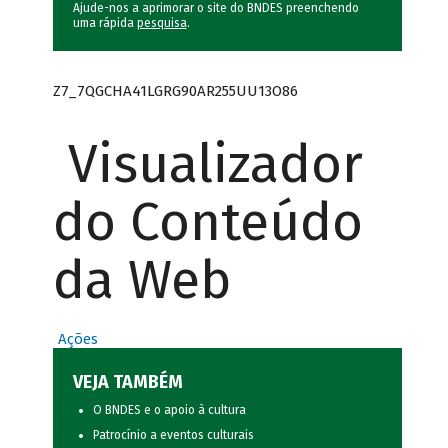
Ajude-nos a aprimorar o site do BNDES preenchendo
uma rápida
pesquisa
.
Z7_7QGCHA41LGRG90AR255UU13O86
Visualizador
do Conteúdo
da Web
Ações
VEJA TAMBÉM
O BNDES e o apoio à cultura
Patrocínio a eventos culturais