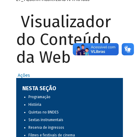
Visualizador
do Conteúdo
da Web
Ações
NESTA SEÇÃO
Programação
História
Quintas no BNDES
Sextas instrumentais
Reserva de ingressos
Filmes e festivais de cinema