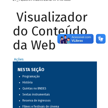
Visualizador
do Conteúdo
da Web
Ações
NESTA SEÇÃO
Programação
História
Quintas no BNDES
Sextas instrumentais
Reserva de ingressos
Filmes e festivais de cinema