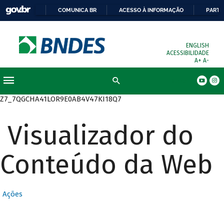
COMUNICA BR
ACESSO À INFORMAÇÃO
PARTI
ENGLISH
ACESSIBILIDADE
A+
A-
Busca
Z7_7QGCHA41LOR9E0AB4V47KI18Q7
Visualizador do
Conteúdo da Web
Ações