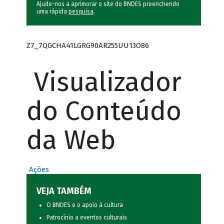
Ajude-nos a aprimorar o site do BNDES preenchendo
uma rápida
pesquisa
.
Z7_7QGCHA41LGRG90AR255UU13O86
Visualizador
do Conteúdo
da Web
Ações
VEJA TAMBÉM
O BNDES e o apoio à cultura
Patrocínio a eventos culturais