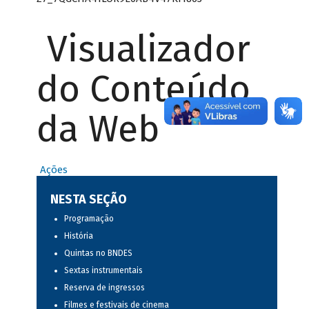
Visualizador
do Conteúdo
da Web
Ações
NESTA SEÇÃO
Programação
História
Quintas no BNDES
Sextas instrumentais
Reserva de ingressos
Filmes e festivais de cinema