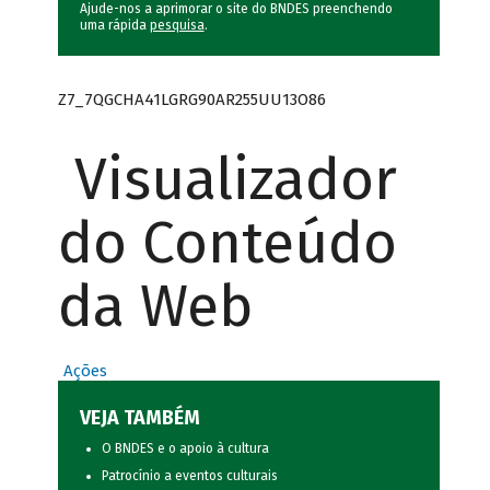
Ajude-nos a aprimorar o site do BNDES preenchendo
uma rápida
pesquisa
.
Z7_7QGCHA41LGRG90AR255UU13O86
Visualizador
do Conteúdo
da Web
Ações
VEJA TAMBÉM
O BNDES e o apoio à cultura
Patrocínio a eventos culturais