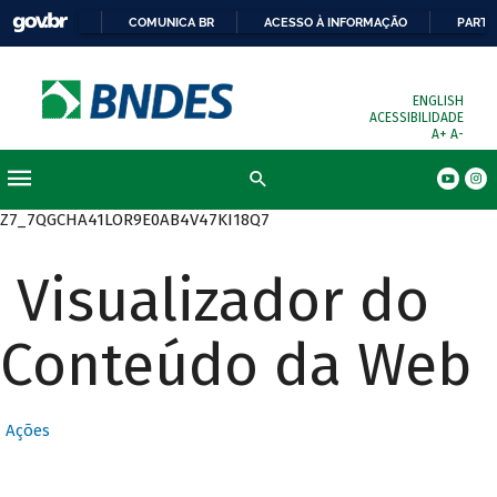
COMUNICA BR
ACESSO À INFORMAÇÃO
PARTI
ENGLISH
ACESSIBILIDADE
A+
A-
Busca
Z7_7QGCHA41LOR9E0AB4V47KI18Q7
Visualizador do
Conteúdo da Web
Ações