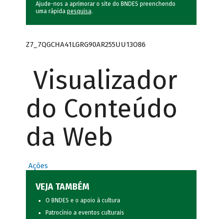
Ajude-nos a aprimorar o site do BNDES preenchendo
uma rápida
pesquisa
.
Z7_7QGCHA41LGRG90AR255UU13O86
Visualizador
do Conteúdo
da Web
Ações
VEJA TAMBÉM
O BNDES e o apoio à cultura
Patrocínio a eventos culturais