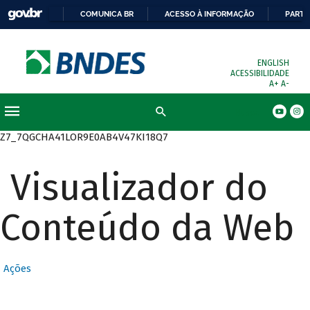
COMUNICA BR
ACESSO À INFORMAÇÃO
PARTI
ENGLISH
ACESSIBILIDADE
A+
A-
Busca
Z7_7QGCHA41LOR9E0AB4V47KI18Q7
Visualizador do
Conteúdo da Web
Ações