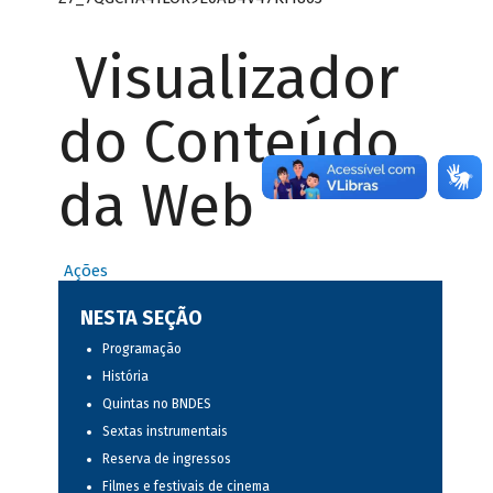
Visualizador
do Conteúdo
da Web
Ações
NESTA SEÇÃO
Programação
História
Quintas no BNDES
Sextas instrumentais
Reserva de ingressos
Filmes e festivais de cinema