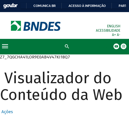
COMUNICA BR
ACESSO À INFORMAÇÃO
PARTI
ENGLISH
ACESSIBILIDADE
A+
A-
Busca
Z7_7QGCHA41LOR9E0AB4V47KI18Q7
Visualizador do
Conteúdo da Web
Ações