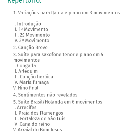
Repertório:
Variações para flauta e piano em 3 movimentos
I. Introdução
II. 1º Movimento
III. 2º Movimento
IV. 3º Movimento
Canção Breve
Suíte para saxofone tenor e piano em 5
movimentos
I. Congada
II. Arlequim
III. Canção heróica
IV. Maria fumaça
V. Hino final
Sentimentos não revelados
Suíte Brasil/Holanda em 6 movimentos
I. Arrecifes
II. Praia dos Flamengos
III. Fortaleza de São Luís
IV .Cana do reino
V. Arraial do Bom Jesus