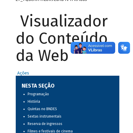
Visualizador
do Conteúdo
da Web
Ações
NESTA SEÇÃO
Programação
História
Quintas no BNDES
Sextas instrumentais
Reserva de ingressos
Filmes e festivais de cinema