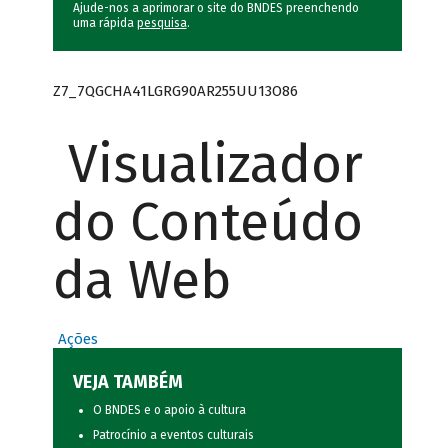
Ajude-nos a aprimorar o site do BNDES preenchendo
uma rápida
pesquisa
.
Z7_7QGCHA41LGRG90AR255UU13O86
Visualizador
do Conteúdo
da Web
Ações
VEJA TAMBÉM
O BNDES e o apoio à cultura
Patrocínio a eventos culturais