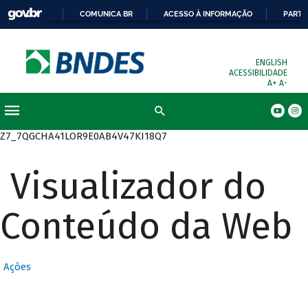
COMUNICA BR
ACESSO À INFORMAÇÃO
PARTI
ENGLISH
ACESSIBILIDADE
A+
A-
Busca
Z7_7QGCHA41LOR9E0AB4V47KI18Q7
Visualizador do
Conteúdo da Web
Ações