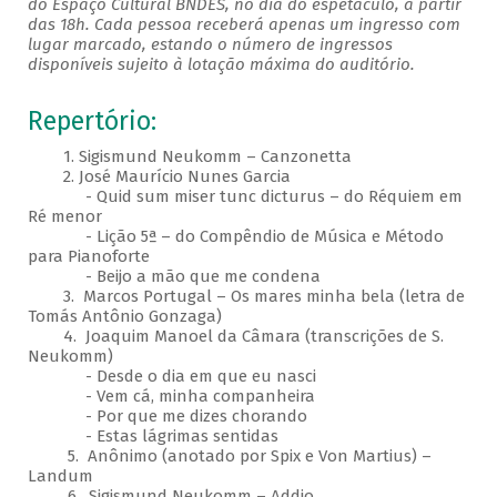
do Espaço Cultural BNDES, no dia do espetáculo, a partir
das 18h. Cada pessoa receberá apenas um ingresso com
lugar marcado, estando o número de ingressos
disponíveis sujeito à lotação máxima do auditório.
Repertório:
1. Sigismund Neukomm – Canzonetta
2. José Maurício Nunes Garcia
- Quid sum miser tunc dicturus – do Réquiem em
Ré menor
- Lição 5ª – do Compêndio de Música e Método
para Pianoforte
- Beijo a mão que me condena
3. Marcos Portugal – Os mares minha bela (letra de
Tomás Antônio Gonzaga)
4. Joaquim Manoel da Câmara (transcrições de S.
Neukomm)
- Desde o dia em que eu nasci
- Vem cá, minha companheira
- Por que me dizes chorando
- Estas lágrimas sentidas
5. Anônimo (anotado por Spix e Von Martius) –
Landum
6. Sigismund Neukomm – Addio​