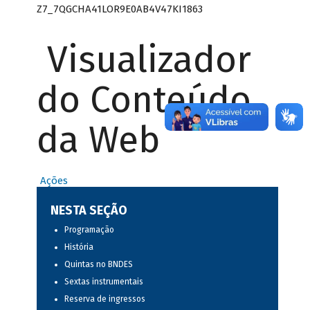
Z7_7QGCHA41LOR9E0AB4V47KI1863
Visualizador
do Conteúdo
da Web
Ações
NESTA SEÇÃO
Programação
História
Quintas no BNDES
Sextas instrumentais
Reserva de ingressos