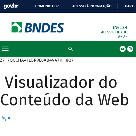
COMUNICA BR
ACESSO À INFORMAÇÃO
PARTI
ENGLISH
ACESSIBILIDADE
A+
A-
Busca
Z7_7QGCHA41LOR9E0AB4V47KI18Q7
Visualizador do
Conteúdo da Web
Ações