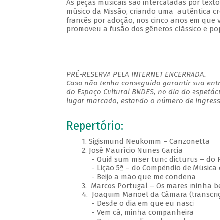
As peças musicais são intercaladas por tex
músico da Missão, criando uma autêntica crô
francês por adoção, nos cinco anos em que 
promoveu a fusão dos gêneros clássico e po
PRÉ-RESERVA PELA INTERNET ENCERRADA.
Caso não tenha conseguido garantir sua entr
do Espaço Cultural BNDES, no dia do espetác
lugar marcado, estando o número de ingresso
Repertório:
1. Sigismund Neukomm – Canzonetta
2. José Maurício Nunes Garcia
- Quid sum miser tunc dicturus – do R
- Lição 5ª – do Compêndio de Música e 
- Beijo a mão que me condena
3. Marcos Portugal – Os mares minha bel
4. Joaquim Manoel da Câmara (transcriç
- Desde o dia em que eu nasci
- Vem cá, minha companheira