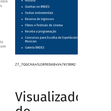
História
único
as
Quintas no BNDES
Sextas instrumentais
Reserva de ingressos
Filmes e festivais de cinema
Receba a programação
Concursos para Escolha de Espetáculos
ão
Musicais
 com
Galeria BNDES
Z7_7QGCHA41LOR9E0AB4V47KI18M2
Visualizador