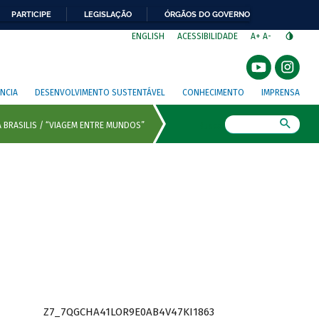
PARTICIPE
LEGISLAÇÃO
ÓRGÃOS DO GOVERNO
⁣
ENGLISH
ACESSIBILIDADE
A+
A-
NCIA
DESENVOLVIMENTO SUSTENTÁVEL
CONHECIMENTO
IMPRENSA
Busca
Z7_7QGCHA41LOR9E0AB4V47KI1863