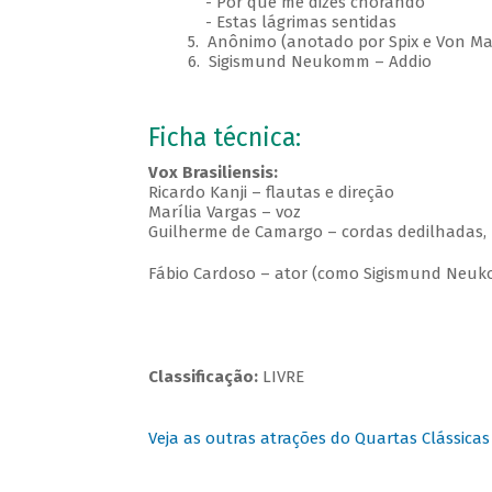
- Por que me dizes chorando
- Estas lágrimas sentidas
5. Anônimo (anotado por Spix e Von Mar
6. Sigismund Neukomm – Addio​
Ficha técnica:
Vox Brasiliensis:
Ricardo Kanji – flautas e direção
Marília Vargas – voz
Guilherme de Camargo – cordas dedilhadas, 
Fábio Cardoso – ator (como Sigismund Neu
Classificação:
LIVRE
Veja as outras atrações do Quartas Clássicas