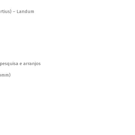
tius) – Landum
pesquisa e arranjos
komm)