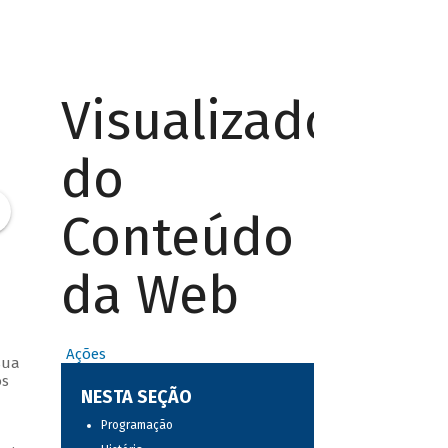
Visualizador
do
Conteúdo
da Web
Ações
sua
os
NESTA SEÇÃO
Programação