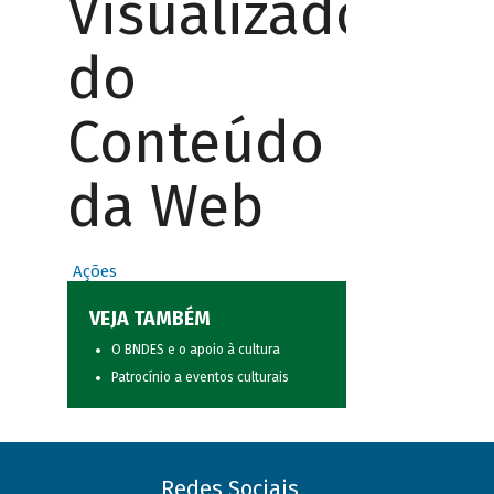
Visualizador
do
Conteúdo
da Web
Ações
VEJA TAMBÉM
O BNDES e o apoio à cultura
Patrocínio a eventos culturais
Redes Sociais