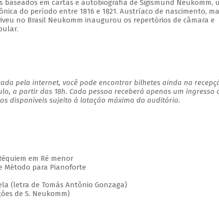
tos baseados em cartas e autobiografia de Sigismund Neukomm, 
nica do período entre 1816 e 1821. Austríaco de nascimento, m
viveu no Brasil Neukomm inaugurou os repertórios de câmara e
pular.
ada pela internet, você pode encontrar bilhetes ainda na recepç
ulo, a partir das 18h. Cada pessoa receberá apenas um ingresso
s disponíveis sujeito à lotação máxima do auditório.
équiem em Ré menor
Método para Pianoforte
a (letra de Tomás Antônio Gonzaga)
ões de S. Neukomm)