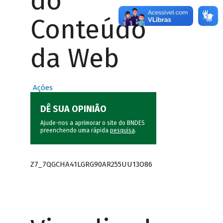
do
Conteúdo
da Web
Ações
DÊ SUA OPINIÃO
Ajude-nos a aprimorar o site do BNDES
preenchendo uma rápida
pesquisa
.
Z7_7QGCHA41LGRG90AR255UU13O86