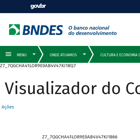
Z7_7QGCHA41LOR9E0AB4V47KI18Q7
Visualizador do 
Ações
Z7_7QGCHA41LOR9E0AB4V47KI1866