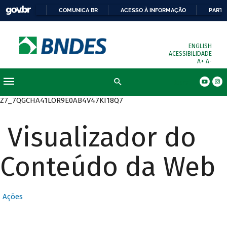
COMUNICA BR
ACESSO À INFORMAÇÃO
PARTI
ENGLISH
ACESSIBILIDADE
A+
A-
Busca
Z7_7QGCHA41LOR9E0AB4V47KI18Q7
Visualizador do
Conteúdo da Web
Ações