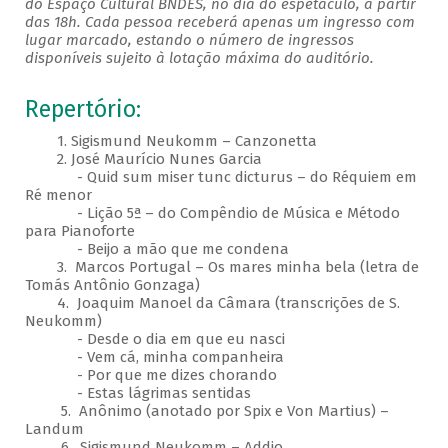
do Espaço Cultural BNDES, no dia do espetáculo, a partir
das 18h. Cada pessoa receberá apenas um ingresso com
lugar marcado, estando o número de ingressos
disponíveis sujeito à lotação máxima do auditório.
Repertório:
1. Sigismund Neukomm – Canzonetta
2. José Maurício Nunes Garcia
- Quid sum miser tunc dicturus – do Réquiem em
Ré menor
- Lição 5ª – do Compêndio de Música e Método
para Pianoforte
- Beijo a mão que me condena
3. Marcos Portugal – Os mares minha bela (letra de
Tomás Antônio Gonzaga)
4. Joaquim Manoel da Câmara (transcrições de S.
Neukomm)
- Desde o dia em que eu nasci
- Vem cá, minha companheira
- Por que me dizes chorando
- Estas lágrimas sentidas
5. Anônimo (anotado por Spix e Von Martius) –
Landum
6. Sigismund Neukomm – Addio​