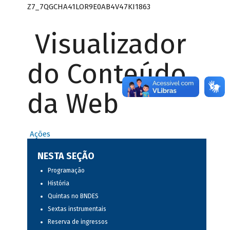
Z7_7QGCHA41LOR9E0AB4V47KI1863
Visualizador
do Conteúdo
da Web
Ações
NESTA SEÇÃO
Programação
História
Quintas no BNDES
Sextas instrumentais
Reserva de ingressos