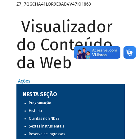
Z7_7QGCHA41LOR9E0AB4V47KI1863
Visualizador
do Conteúdo
da Web
Ações
NESTA SEÇÃO
Programação
História
Quintas no BNDES
Sextas instrumentais
Reserva de ingressos