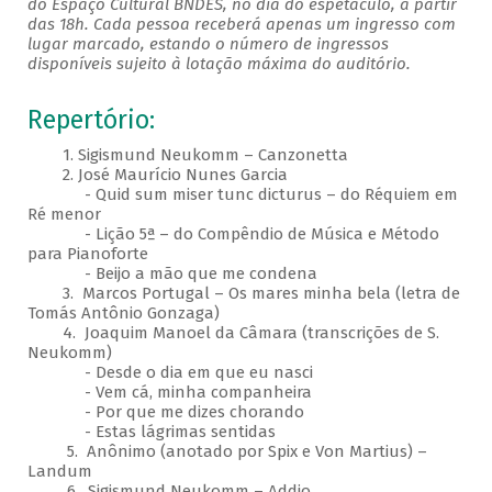
do Espaço Cultural BNDES, no dia do espetáculo, a partir
das 18h. Cada pessoa receberá apenas um ingresso com
lugar marcado, estando o número de ingressos
disponíveis sujeito à lotação máxima do auditório.
Repertório:
1. Sigismund Neukomm – Canzonetta
2. José Maurício Nunes Garcia
- Quid sum miser tunc dicturus – do Réquiem em
Ré menor
- Lição 5ª – do Compêndio de Música e Método
para Pianoforte
- Beijo a mão que me condena
3. Marcos Portugal – Os mares minha bela (letra de
Tomás Antônio Gonzaga)
4. Joaquim Manoel da Câmara (transcrições de S.
Neukomm)
- Desde o dia em que eu nasci
- Vem cá, minha companheira
- Por que me dizes chorando
- Estas lágrimas sentidas
5. Anônimo (anotado por Spix e Von Martius) –
Landum
6. Sigismund Neukomm – Addio​