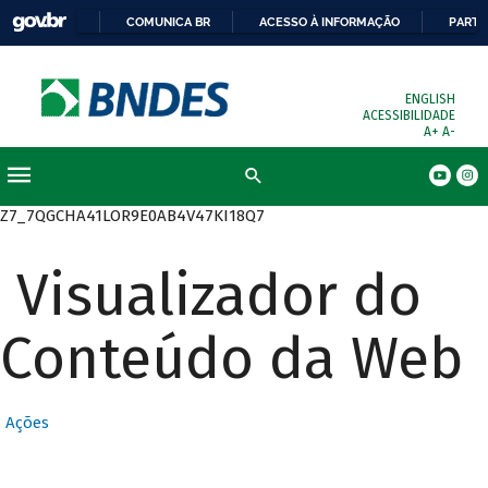
COMUNICA BR
ACESSO À INFORMAÇÃO
PARTI
ENGLISH
ACESSIBILIDADE
A+
A-
Busca
Z7_7QGCHA41LOR9E0AB4V47KI18Q7
Visualizador do
Conteúdo da Web
Ações