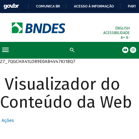
COMUNICA BR
ACESSO À INFORMAÇÃO
PARTI
ENGLISH
ACESSIBILIDADE
A+
A-
Busca
Z7_7QGCHA41LOR9E0AB4V47KI18Q7
Visualizador do
Conteúdo da Web
Ações