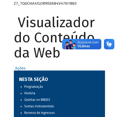
Z7_7QGCHA41LOR9E0AB4V47KI1863
Visualizador
do Conteúdo
da Web
Ações
NESTA SEÇÃO
Programação
História
Quintas no BNDES
Sextas instrumentais
Reserva de ingressos