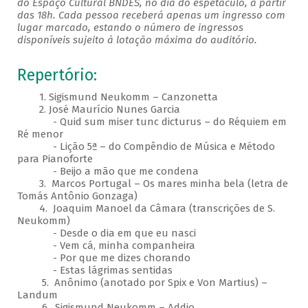
do Espaço Cultural BNDES, no dia do espetáculo, a partir
das 18h. Cada pessoa receberá apenas um ingresso com
lugar marcado, estando o número de ingressos
disponíveis sujeito à lotação máxima do auditório.
Repertório:
1. Sigismund Neukomm – Canzonetta
2. José Maurício Nunes Garcia
- Quid sum miser tunc dicturus – do Réquiem em
Ré menor
- Lição 5ª – do Compêndio de Música e Método
para Pianoforte
- Beijo a mão que me condena
3. Marcos Portugal – Os mares minha bela (letra de
Tomás Antônio Gonzaga)
4. Joaquim Manoel da Câmara (transcrições de S.
Neukomm)
- Desde o dia em que eu nasci
- Vem cá, minha companheira
- Por que me dizes chorando
- Estas lágrimas sentidas
5. Anônimo (anotado por Spix e Von Martius) –
Landum
6. Sigismund Neukomm – Addio​