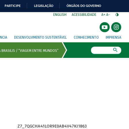
PARTICIPE
LEGISLAÇÃO
ÓRGÃOS DO GOVERNO
⁣
ENGLISH
ACESSIBILIDADE
A+
A-
NCIA
DESENVOLVIMENTO SUSTENTÁVEL
CONHECIMENTO
IMPRENSA
Busca
Z7_7QGCHA41LOR9E0AB4V47KI1863