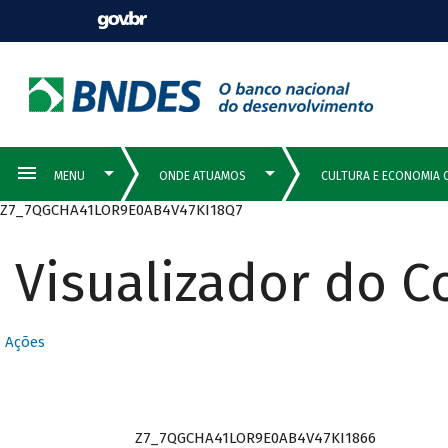
Z7_7QGCHA41LOR9E0AB4V47KI18Q7
Visualizador do 
Ações
Z7_7QGCHA41LOR9E0AB4V47KI1866