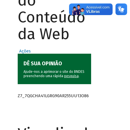
do
Conteúdo
da Web
Ações
DÊ SUA OPINIÃO
Ajude-nos a aprimorar o site do BNDES
preenchendo uma rápida
pesquisa
.
Z7_7QGCHA41LGRG90AR255UU13O86