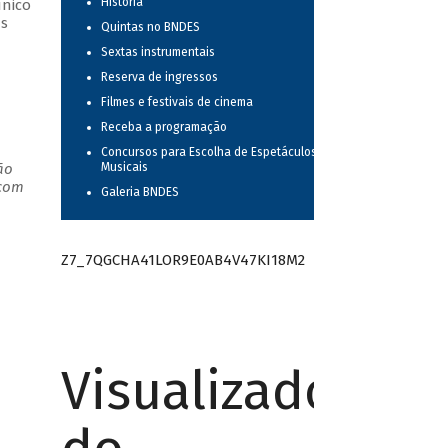
História
único
as
Quintas no BNDES
Sextas instrumentais
Reserva de ingressos
Filmes e festivais de cinema
Receba a programação
Concursos para Escolha de Espetáculos
ão
Musicais
 com
Galeria BNDES
Z7_7QGCHA41LOR9E0AB4V47KI18M2
Visualizador