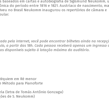
tos baseados em cartas e autobiografia de Sigismund Neukomm, 
nica do período entre 1816 e 1821. Austríaco de nascimento, m
viveu no Brasil Neukomm inaugurou os repertórios de câmara e
pular.
ada pela internet, você pode encontrar bilhetes ainda na recepç
ulo, a partir das 18h. Cada pessoa receberá apenas um ingresso
s disponíveis sujeito à lotação máxima do auditório.
équiem em Ré menor
Método para Pianoforte
a (letra de Tomás Antônio Gonzaga)
ões de S. Neukomm)