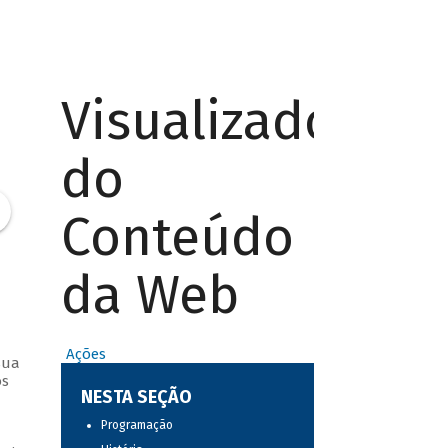
Visualizador
do
Conteúdo
da Web
Ações
sua
os
NESTA SEÇÃO
Programação