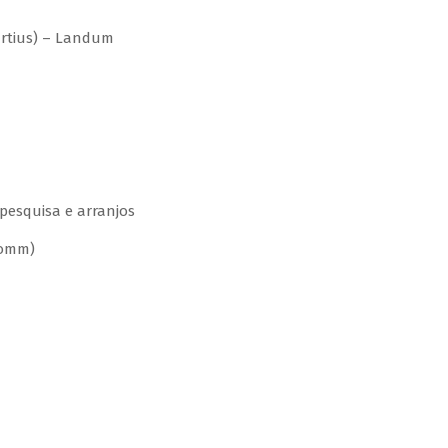
tius) – Landum
pesquisa e arranjos
komm)