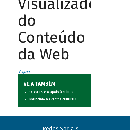
Visualizador
do
Conteúdo
da Web
Ações
VEJA TAMBÉM
O BNDES e o apoio à cultura
Patrocínio a eventos culturais
Redes Sociais