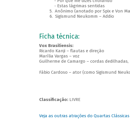
- Por que me dizes chorando
- Estas lágrimas sentidas
5. Anônimo (anotado por Spix e Von Mar
6. Sigismund Neukomm – Addio​
Ficha técnica:
Vox Brasiliensis:
Ricardo Kanji – flautas e direção
Marília Vargas – voz
Guilherme de Camargo – cordas dedilhadas, 
Fábio Cardoso – ator (como Sigismund Neu
Classificação:
LIVRE
Veja as outras atrações do Quartas Clássicas