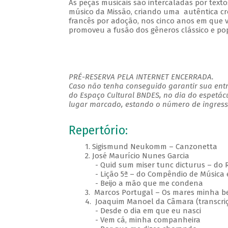
As peças musicais são intercaladas por tex
músico da Missão, criando uma autêntica crô
francês por adoção, nos cinco anos em que 
promoveu a fusão dos gêneros clássico e po
PRÉ-RESERVA PELA INTERNET ENCERRADA.
Caso não tenha conseguido garantir sua entr
do Espaço Cultural BNDES, no dia do espetác
lugar marcado, estando o número de ingresso
Repertório:
1. Sigismund Neukomm – Canzonetta
2. José Maurício Nunes Garcia
- Quid sum miser tunc dicturus – do R
- Lição 5ª – do Compêndio de Música e 
- Beijo a mão que me condena
3. Marcos Portugal – Os mares minha bel
4. Joaquim Manoel da Câmara (transcriç
- Desde o dia em que eu nasci
- Vem cá, minha companheira