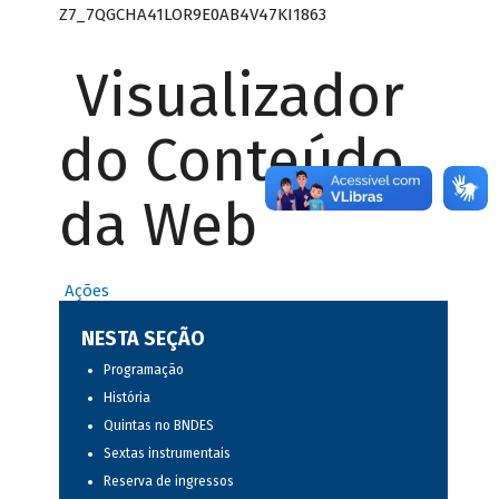
Z7_7QGCHA41LOR9E0AB4V47KI1863
Visualizador
do Conteúdo
da Web
Ações
NESTA SEÇÃO
Programação
História
Quintas no BNDES
Sextas instrumentais
Reserva de ingressos