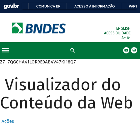
COMUNICA BR
ACESSO À INFORMAÇÃO
PARTI
ENGLISH
ACESSIBILIDADE
A+
A-
Busca
Z7_7QGCHA41LOR9E0AB4V47KI18Q7
Visualizador do
Conteúdo da Web
Ações