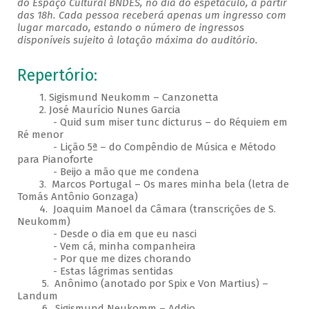
do Espaço Cultural BNDES, no dia do espetáculo, a partir
das 18h. Cada pessoa receberá apenas um ingresso com
lugar marcado, estando o número de ingressos
disponíveis sujeito à lotação máxima do auditório.
Repertório:
1. Sigismund Neukomm – Canzonetta
2. José Maurício Nunes Garcia
- Quid sum miser tunc dicturus – do Réquiem em
Ré menor
- Lição 5ª – do Compêndio de Música e Método
para Pianoforte
- Beijo a mão que me condena
3. Marcos Portugal – Os mares minha bela (letra de
Tomás Antônio Gonzaga)
4. Joaquim Manoel da Câmara (transcrições de S.
Neukomm)
- Desde o dia em que eu nasci
- Vem cá, minha companheira
- Por que me dizes chorando
- Estas lágrimas sentidas
5. Anônimo (anotado por Spix e Von Martius) –
Landum
6. Sigismund Neukomm – Addio​