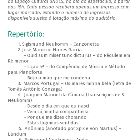
do Espaço Cultural BNDES, no dia do espetáculo, a partir
das 18h. Cada pessoa receberá apenas um ingresso com
lugar marcado, estando o número de ingressos
disponíveis sujeito à lotação máxima do auditório.
Repertório:
1. Sigismund Neukomm – Canzonetta
2. José Maurício Nunes Garcia
- Quid sum miser tunc dicturus – do Réquiem em
Ré menor
- Lição 5ª – do Compêndio de Música e Método
para Pianoforte
- Beijo a mão que me condena
3. Marcos Portugal – Os mares minha bela (letra de
Tomás Antônio Gonzaga)
4. Joaquim Manoel da Câmara (transcrições de S.
Neukomm)
- Desde o dia em que eu nasci
- Vem cá, minha companheira
- Por que me dizes chorando
- Estas lágrimas sentidas
5. Anônimo (anotado por Spix e Von Martius) –
Landum
6. Sigismund Neukomm – Addio​