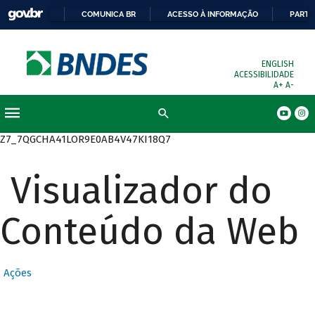
COMUNICA BR
ACESSO À INFORMAÇÃO
PARTI
ENGLISH
ACESSIBILIDADE
A+
A-
Busca
Z7_7QGCHA41LOR9E0AB4V47KI18Q7
Visualizador do
Conteúdo da Web
Ações