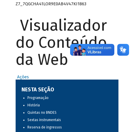
Z7_7QGCHA41LOR9E0AB4V47KI1863
Visualizador
do Conteúdo
da Web
Ações
NESTA SEÇÃO
Programação
História
Quintas no BNDES
Sextas instrumentais
Reserva de ingressos