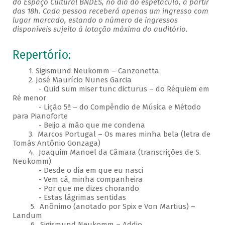
do Espaço Cultural BNDES, no dia do espetáculo, a partir
das 18h. Cada pessoa receberá apenas um ingresso com
lugar marcado, estando o número de ingressos
disponíveis sujeito à lotação máxima do auditório.
Repertório:
1. Sigismund Neukomm – Canzonetta
2. José Maurício Nunes Garcia
- Quid sum miser tunc dicturus – do Réquiem em
Ré menor
- Lição 5ª – do Compêndio de Música e Método
para Pianoforte
- Beijo a mão que me condena
3. Marcos Portugal – Os mares minha bela (letra de
Tomás Antônio Gonzaga)
4. Joaquim Manoel da Câmara (transcrições de S.
Neukomm)
- Desde o dia em que eu nasci
- Vem cá, minha companheira
- Por que me dizes chorando
- Estas lágrimas sentidas
5. Anônimo (anotado por Spix e Von Martius) –
Landum
6. Sigismund Neukomm – Addio​