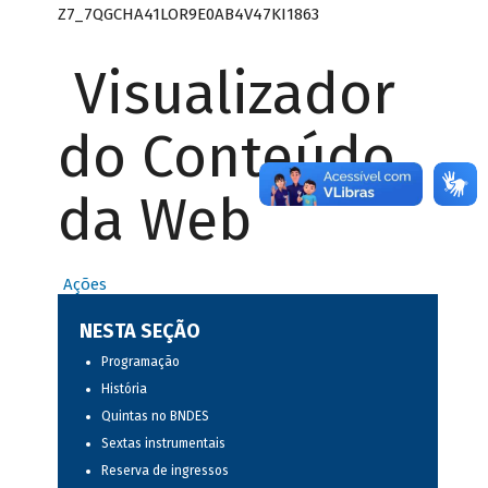
Z7_7QGCHA41LOR9E0AB4V47KI1863
Visualizador
do Conteúdo
da Web
Ações
NESTA SEÇÃO
Programação
História
Quintas no BNDES
Sextas instrumentais
Reserva de ingressos