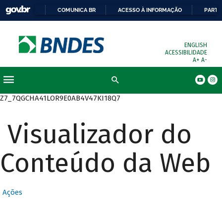
COMUNICA BR
ACESSO À INFORMAÇÃO
PARTI
ENGLISH
ACESSIBILIDADE
A+
A-
Busca
Z7_7QGCHA41LOR9E0AB4V47KI18Q7
Visualizador do
Conteúdo da Web
Ações