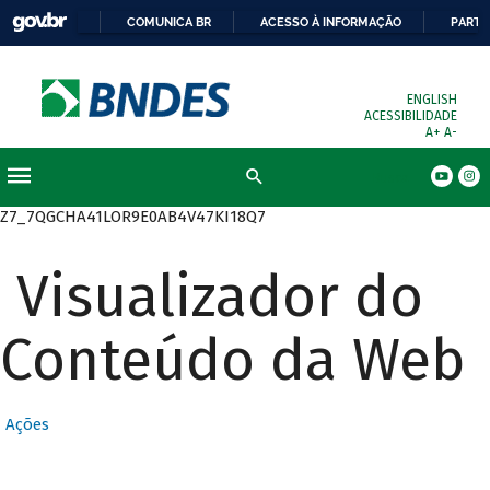
COMUNICA BR
ACESSO À INFORMAÇÃO
PARTI
ENGLISH
ACESSIBILIDADE
A+
A-
Busca
Z7_7QGCHA41LOR9E0AB4V47KI18Q7
Visualizador do
Conteúdo da Web
Ações