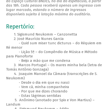
do Espaço Cultural BNDES, no dia do espetáculo, a partir
das 18h. Cada pessoa receberá apenas um ingresso com
lugar marcado, estando o número de ingressos
disponíveis sujeito à lotação máxima do auditório.
Repertório:
1. Sigismund Neukomm – Canzonetta
2. José Maurício Nunes Garcia
- Quid sum miser tunc dicturus – do Réquiem em
Ré menor
- Lição 5ª – do Compêndio de Música e Método
para Pianoforte
- Beijo a mão que me condena
3. Marcos Portugal – Os mares minha bela (letra de
Tomás Antônio Gonzaga)
4. Joaquim Manoel da Câmara (transcrições de S.
Neukomm)
- Desde o dia em que eu nasci
- Vem cá, minha companheira
- Por que me dizes chorando
- Estas lágrimas sentidas
5. Anônimo (anotado por Spix e Von Martius) –
Landum
6. Sigismund Neukomm – Addio​