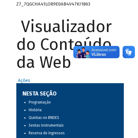
Z7_7QGCHA41LOR9E0AB4V47KI1863
Visualizador
do Conteúdo
da Web
Ações
NESTA SEÇÃO
Programação
História
Quintas no BNDES
Sextas instrumentais
Reserva de ingressos