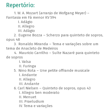
Repertório:
1. W. A. Mozart (arranjo de Wofgang Meyer) –
Fantasia em Fá menor KV 594
I. Adágio
II. Allegro
III. Adágio
2. Eugene Bozza – Scherzo para quinteto de sopros,
opus 48
3. Ronaldo Miranda – Tema e variações sobre um
tema de Anacleto de Medeiros
4. Mauricio Carrilho – Suíte Nazaré para quinteto
de sopros
I. Valsa
II. Furinga
5. Nino Rota – Une petite offrande musicale
I. Andante
II. Allegro
III. Andante
6. Carl Nielsen – Quinteto de sopros, opus 43
I. Allegro ben moderato
II. Menuet
III. Praeludium
IV. Tema e variações