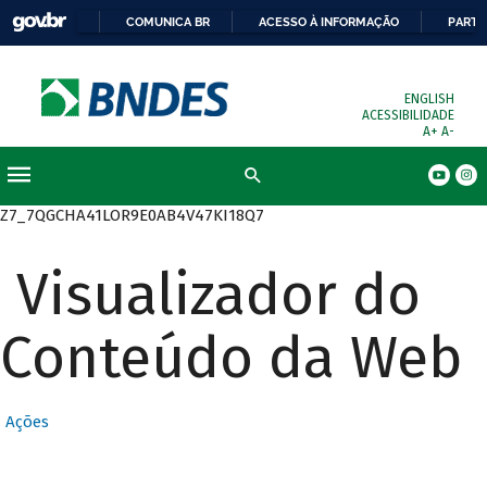
COMUNICA BR
ACESSO À INFORMAÇÃO
PARTI
ENGLISH
ACESSIBILIDADE
A+
A-
Busca
Z7_7QGCHA41LOR9E0AB4V47KI18Q7
Visualizador do
Conteúdo da Web
Ações