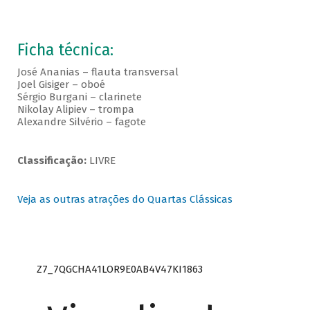
Ficha técnica:
José Ananias – flauta transversal
Joel Gisiger – oboé
Sérgio Burgani – clarinete
Nikolay Alipiev – trompa
Alexandre Silvério – fagote
Classificação:
LIVRE
Veja as outras atrações do Quartas Clássicas
Z7_7QGCHA41LOR9E0AB4V47KI1863