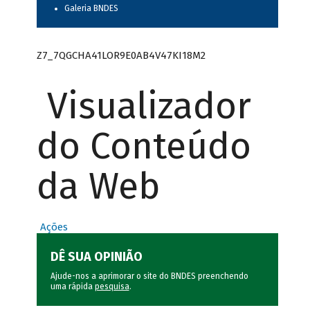
Galeria BNDES
Z7_7QGCHA41LOR9E0AB4V47KI18M2
Visualizador
do Conteúdo
da Web
Ações
DÊ SUA OPINIÃO
Ajude-nos a aprimorar o site do BNDES preenchendo
uma rápida
pesquisa
.