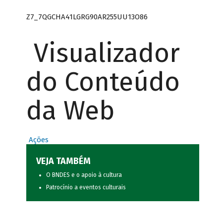
Z7_7QGCHA41LGRG90AR255UU13O86
Visualizador
do Conteúdo
da Web
Ações
VEJA TAMBÉM
O BNDES e o apoio à cultura
Patrocínio a eventos culturais