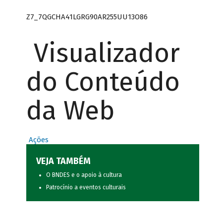
Z7_7QGCHA41LGRG90AR255UU13O86
Visualizador
do Conteúdo
da Web
Ações
VEJA TAMBÉM
O BNDES e o apoio à cultura
Patrocínio a eventos culturais