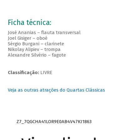
Ficha técnica:
José Ananias – flauta transversal
Joel Gisiger – oboé
Sérgio Burgani – clarinete
Nikolay Alipiev – trompa
Alexandre Silvério – fagote
Classificação:
LIVRE
Veja as outras atrações do Quartas Clássicas
Z7_7QGCHA41LOR9E0AB4V47KI1863