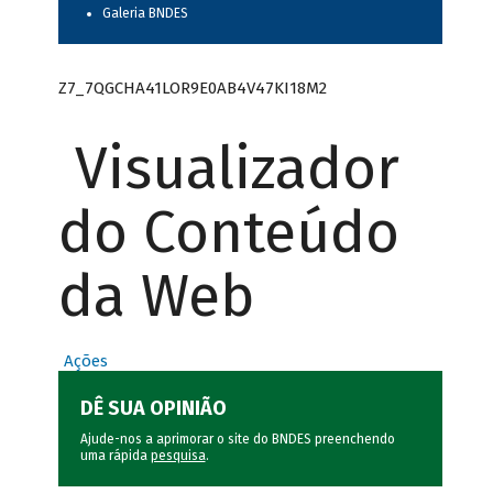
Galeria BNDES
Z7_7QGCHA41LOR9E0AB4V47KI18M2
Visualizador
do Conteúdo
da Web
Ações
DÊ SUA OPINIÃO
Ajude-nos a aprimorar o site do BNDES preenchendo
uma rápida
pesquisa
.