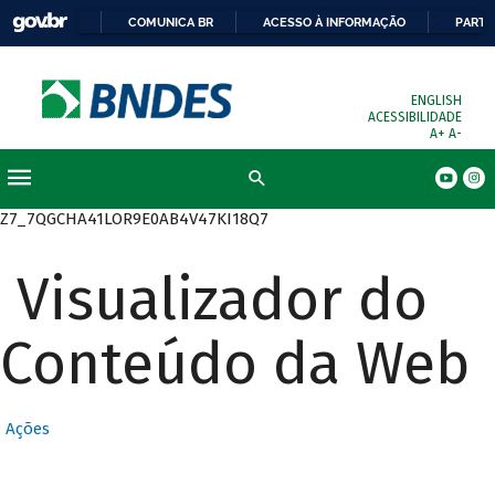
COMUNICA BR
ACESSO À INFORMAÇÃO
PARTI
ENGLISH
ACESSIBILIDADE
A+
A-
Busca
Z7_7QGCHA41LOR9E0AB4V47KI18Q7
Visualizador do
Conteúdo da Web
Ações