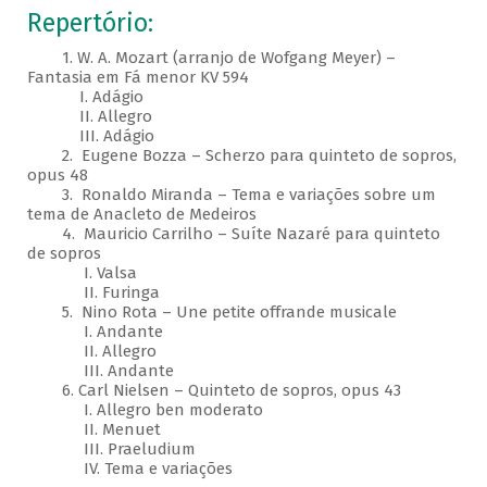
Repertório:
1. W. A. Mozart (arranjo de Wofgang Meyer) –
Fantasia em Fá menor KV 594
I. Adágio
II. Allegro
III. Adágio
2. Eugene Bozza – Scherzo para quinteto de sopros,
opus 48
3. Ronaldo Miranda – Tema e variações sobre um
tema de Anacleto de Medeiros
4. Mauricio Carrilho – Suíte Nazaré para quinteto
de sopros
I. Valsa
II. Furinga
5. Nino Rota – Une petite offrande musicale
I. Andante
II. Allegro
III. Andante
6. Carl Nielsen – Quinteto de sopros, opus 43
I. Allegro ben moderato
II. Menuet
III. Praeludium
IV. Tema e variações