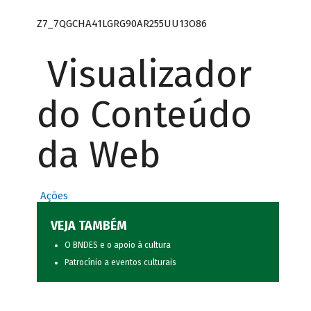
Z7_7QGCHA41LGRG90AR255UU13O86
Visualizador
do Conteúdo
da Web
Ações
VEJA TAMBÉM
O BNDES e o apoio à cultura
Patrocínio a eventos culturais