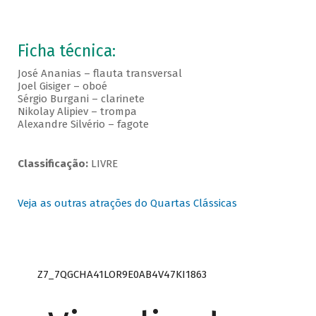
Ficha técnica:
José Ananias – flauta transversal
Joel Gisiger – oboé
Sérgio Burgani – clarinete
Nikolay Alipiev – trompa
Alexandre Silvério – fagote
Classificação:
LIVRE
Veja as outras atrações do Quartas Clássicas
Z7_7QGCHA41LOR9E0AB4V47KI1863