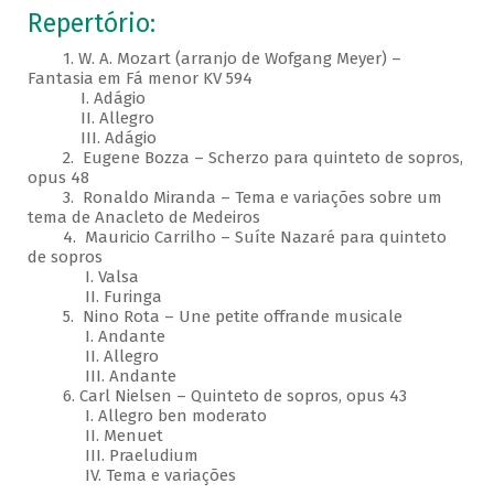
Repertório:
1. W. A. Mozart (arranjo de Wofgang Meyer) –
Fantasia em Fá menor KV 594
I. Adágio
II. Allegro
III. Adágio
2. Eugene Bozza – Scherzo para quinteto de sopros,
opus 48
3. Ronaldo Miranda – Tema e variações sobre um
tema de Anacleto de Medeiros
4. Mauricio Carrilho – Suíte Nazaré para quinteto
de sopros
I. Valsa
II. Furinga
5. Nino Rota – Une petite offrande musicale
I. Andante
II. Allegro
III. Andante
6. Carl Nielsen – Quinteto de sopros, opus 43
I. Allegro ben moderato
II. Menuet
III. Praeludium
IV. Tema e variações