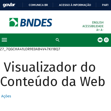
COMUNICA BR
ACESSO À INFORMAÇÃO
PARTI
ENGLISH
ACESSIBILIDADE
A+
A-
Busca
Z7_7QGCHA41LOR9E0AB4V47KI18Q7
Visualizador do
Conteúdo da Web
Ações