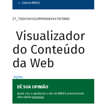
Galeria BNDES
Z7_7QGCHA41LOR9E0AB4V47KI18M2
Visualizador
do Conteúdo
da Web
Ações
DÊ SUA OPINIÃO
Ajude-nos a aprimorar o site do BNDES preenchendo
uma rápida
pesquisa
.