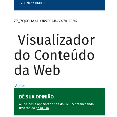
Galeria BNDES
Z7_7QGCHA41LOR9E0AB4V47KI18M2
Visualizador
do Conteúdo
da Web
Ações
DÊ SUA OPINIÃO
Ajude-nos a aprimorar o site do BNDES preenchendo
uma rápida
pesquisa
.