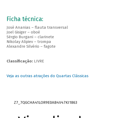
Ficha técnica:
José Ananias – flauta transversal
Joel Gisiger – oboé
Sérgio Burgani – clarinete
Nikolay Alipiev – trompa
Alexandre Silvério – fagote
Classificação:
LIVRE
Veja as outras atrações do Quartas Clássicas
Z7_7QGCHA41LOR9E0AB4V47KI1863