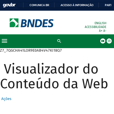
COMUNICA BR
ACESSO À INFORMAÇÃO
PARTI
ENGLISH
ACESSIBILIDADE
A+
A-
Busca
Z7_7QGCHA41LOR9E0AB4V47KI18Q7
Visualizador do
Conteúdo da Web
Ações