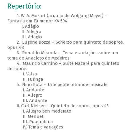
Repertório:
1. W. A. Mozart (arranjo de Wofgang Meyer) –
Fantasia em Fá menor KV 594
I. Adágio
II. Allegro
III. Adágio
2. Eugene Bozza – Scherzo para quinteto de sopros,
opus 48
3. Ronaldo Miranda – Tema e variações sobre um
tema de Anacleto de Medeiros
4. Mauricio Carrilho – Suíte Nazaré para quinteto
de sopros
I. Valsa
II. Furinga
5. Nino Rota – Une petite offrande musicale
I. Andante
II. Allegro
III. Andante
6. Carl Nielsen – Quinteto de sopros, opus 43
I. Allegro ben moderato
II. Menuet
III. Praeludium
IV. Tema e variações