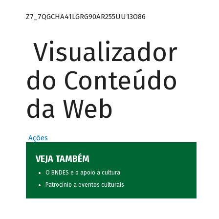
Z7_7QGCHA41LGRG90AR255UU13O86
Visualizador
do Conteúdo
da Web
Ações
VEJA TAMBÉM
O BNDES e o apoio à cultura
Patrocínio a eventos culturais