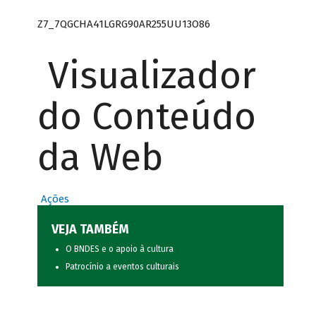
Z7_7QGCHA41LGRG90AR255UU13O86
Visualizador
do Conteúdo
da Web
Ações
VEJA TAMBÉM
O BNDES e o apoio à cultura
Patrocínio a eventos culturais