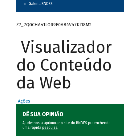
Galeria BNDES
Z7_7QGCHA41LOR9E0AB4V47KI18M2
Visualizador
do Conteúdo
da Web
Ações
DÊ SUA OPINIÃO
Ajude-nos a aprimorar o site do BNDES preenchendo
uma rápida
pesquisa
.