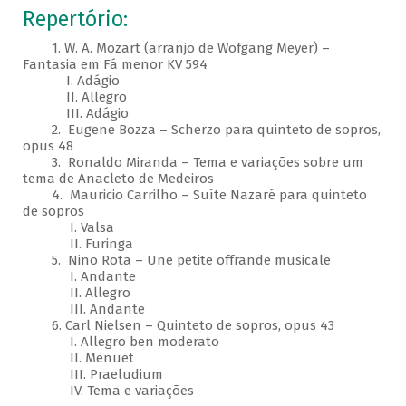
Repertório:
1. W. A. Mozart (arranjo de Wofgang Meyer) –
Fantasia em Fá menor KV 594
I. Adágio
II. Allegro
III. Adágio
2. Eugene Bozza – Scherzo para quinteto de sopros,
opus 48
3. Ronaldo Miranda – Tema e variações sobre um
tema de Anacleto de Medeiros
4. Mauricio Carrilho – Suíte Nazaré para quinteto
de sopros
I. Valsa
II. Furinga
5. Nino Rota – Une petite offrande musicale
I. Andante
II. Allegro
III. Andante
6. Carl Nielsen – Quinteto de sopros, opus 43
I. Allegro ben moderato
II. Menuet
III. Praeludium
IV. Tema e variações