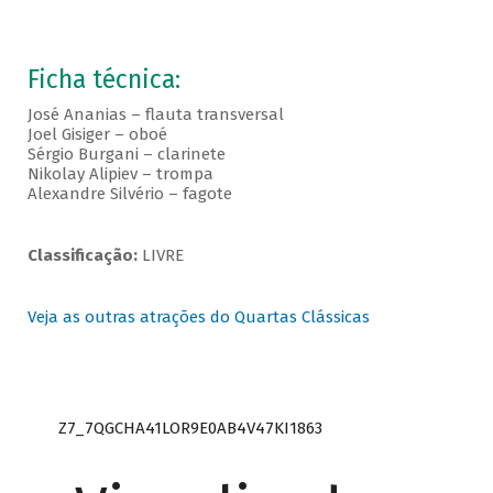
Ficha técnica:
José Ananias – flauta transversal
Joel Gisiger – oboé
Sérgio Burgani – clarinete
Nikolay Alipiev – trompa
Alexandre Silvério – fagote
Classificação:
LIVRE
Veja as outras atrações do Quartas Clássicas
Z7_7QGCHA41LOR9E0AB4V47KI1863