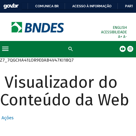
COMUNICA BR
ACESSO À INFORMAÇÃO
PARTI
ENGLISH
ACESSIBILIDADE
A+
A-
Busca
Z7_7QGCHA41LOR9E0AB4V47KI18Q7
Visualizador do
Conteúdo da Web
Ações