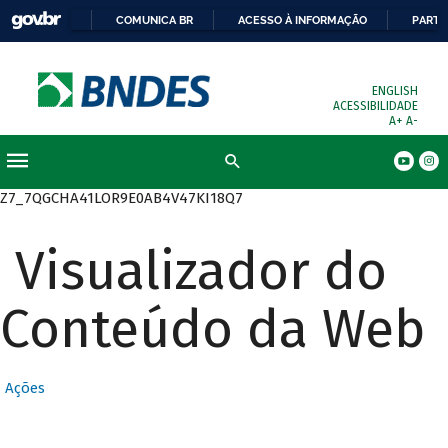
COMUNICA BR
ACESSO À INFORMAÇÃO
PARTI
ENGLISH
ACESSIBILIDADE
A+
A-
Busca
Z7_7QGCHA41LOR9E0AB4V47KI18Q7
Visualizador do
Conteúdo da Web
Ações