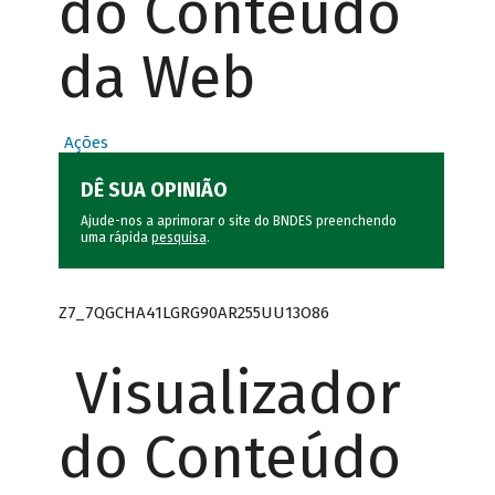
do Conteúdo
da Web
Ações
DÊ SUA OPINIÃO
Ajude-nos a aprimorar o site do BNDES preenchendo
uma rápida
pesquisa
.
Z7_7QGCHA41LGRG90AR255UU13O86
Visualizador
do Conteúdo