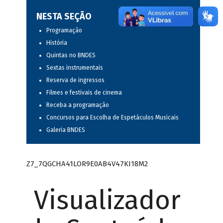
NESTA SEÇÃO
Programação
História
Quintas no BNDES
Sextas instrumentais
Reserva de ingressos
Filmes e festivais de cinema
Receba a programação
Concursos para Escolha de Espetáculos Musicais
Galeria BNDES
Z7_7QGCHA41LOR9E0AB4V47KI18M2
Visualizador