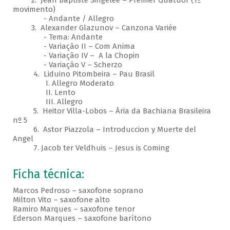
2. Jean Baptiste Singelée – Premier Quatuor (1º
movimento)
- Andante / Allegro
3. Alexander Glazunov – Canzona Variée
- Tema: Andante
- Variação II – Com Anima
- Variação IV – A la Chopin
- Variação V – Scherzo
4. Liduino Pitombeira – Pau Brasil
I. Allegro Moderato
II. Lento
III. Allegro
5. Heitor Villa-Lobos – Ária da Bachiana Brasileira
nº 5
6. Astor Piazzola – Introduccion y Muerte del
Angel
7. Jacob ter Veldhuis – Jesus is Coming
Ficha técnica:
Marcos Pedroso – saxofone soprano
Milton Vito – saxofone alto
Ramiro Marques – saxofone tenor
Ederson Marques – saxofone barítono