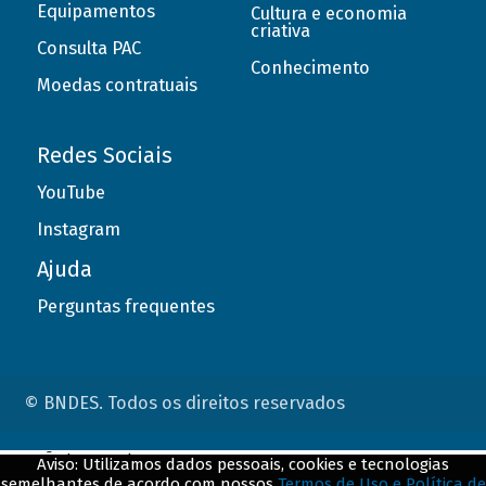
Equipamentos
Cultura e economia
criativa
Consulta PAC
Conhecimento
Moedas contratuais
Redes Sociais
YouTube
Instagram
Ajuda
Perguntas frequentes
© BNDES. Todos os direitos reservados
ConteÃºdo complementar
Aviso: Utilizamos dados pessoais, cookies e tecnologias
semelhantes de acordo com nossos
Termos de Uso e Política de