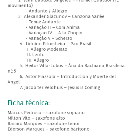
2. Jean Baptiste Singelée – Premier Quatuor (1º
movimento)
- Andante / Allegro
3. Alexander Glazunov – Canzona Variée
- Tema: Andante
- Variação II – Com Anima
- Variação IV – A la Chopin
- Variação V – Scherzo
4. Liduino Pitombeira – Pau Brasil
I. Allegro Moderato
II. Lento
III. Allegro
5. Heitor Villa-Lobos – Ária da Bachiana Brasileira
nº 5
6. Astor Piazzola – Introduccion y Muerte del
Angel
7. Jacob ter Veldhuis – Jesus is Coming
Ficha técnica:
Marcos Pedroso – saxofone soprano
Milton Vito – saxofone alto
Ramiro Marques – saxofone tenor
Ederson Marques – saxofone barítono