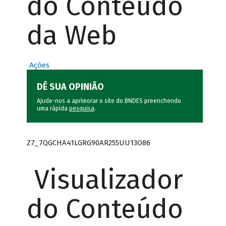
do Conteúdo
da Web
Ações
DÊ SUA OPINIÃO
Ajude-nos a aprimorar o site do BNDES preenchendo
uma rápida
pesquisa
.
Z7_7QGCHA41LGRG90AR255UU13O86
Visualizador
do Conteúdo