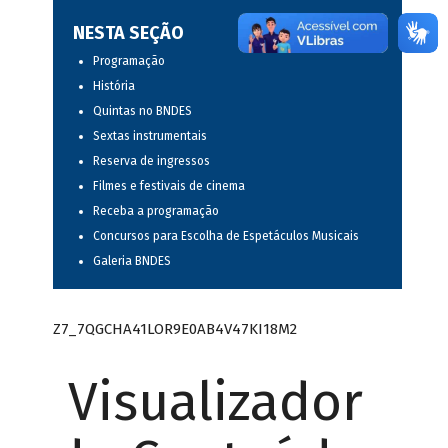
NESTA SEÇÃO
Programação
História
Quintas no BNDES
Sextas instrumentais
Reserva de ingressos
Filmes e festivais de cinema
Receba a programação
Concursos para Escolha de Espetáculos Musicais
Galeria BNDES
Z7_7QGCHA41LOR9E0AB4V47KI18M2
Visualizador