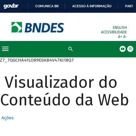
COMUNICA BR
ACESSO À INFORMAÇÃO
PARTI
ENGLISH
ACESSIBILIDADE
A+
A-
Busca
Z7_7QGCHA41LOR9E0AB4V47KI18Q7
Visualizador do
Conteúdo da Web
Ações