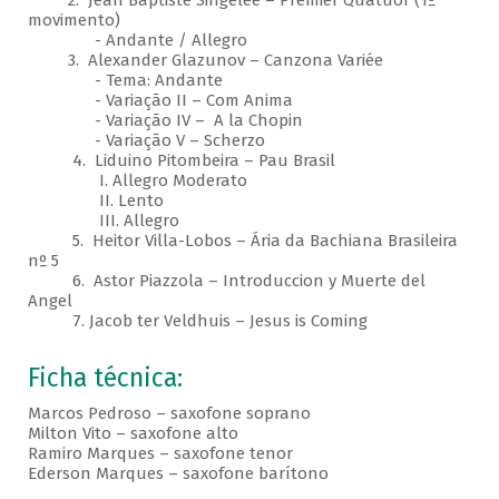
2. Jean Baptiste Singelée – Premier Quatuor (1º
movimento)
- Andante / Allegro
3. Alexander Glazunov – Canzona Variée
- Tema: Andante
- Variação II – Com Anima
- Variação IV – A la Chopin
- Variação V – Scherzo
4. Liduino Pitombeira – Pau Brasil
I. Allegro Moderato
II. Lento
III. Allegro
5. Heitor Villa-Lobos – Ária da Bachiana Brasileira
nº 5
6. Astor Piazzola – Introduccion y Muerte del
Angel
7. Jacob ter Veldhuis – Jesus is Coming
Ficha técnica:
Marcos Pedroso – saxofone soprano
Milton Vito – saxofone alto
Ramiro Marques – saxofone tenor
Ederson Marques – saxofone barítono