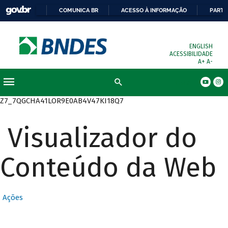
COMUNICA BR
ACESSO À INFORMAÇÃO
PARTI
ENGLISH
ACESSIBILIDADE
A+
A-
Busca
Z7_7QGCHA41LOR9E0AB4V47KI18Q7
Visualizador do
Conteúdo da Web
Ações