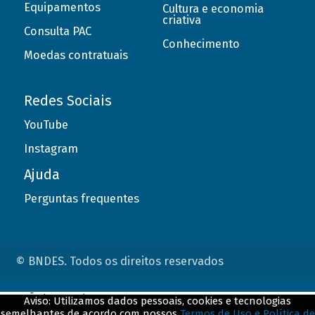
Equipamentos
Cultura e economia
criativa
Consulta PAC
Conhecimento
Moedas contratuais
Redes Sociais
YouTube
Instagram
Ajuda
Perguntas frequentes
© BNDES. Todos os direitos reservados
ConteÃºdo complementar
Aviso: Utilizamos dados pessoais, cookies e tecnologias
semelhantes de acordo com nossos
Termos de Uso e Política de