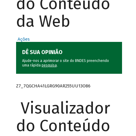
do Conteúdo
da Web
Ações
DÊ SUA OPINIÃO
Ajude-nos a aprimorar o site do BNDES preenchendo
uma rápida
pesquisa
.
Z7_7QGCHA41LGRG90AR255UU13O86
Visualizador
do Conteúdo