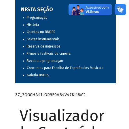
NESTA SEÇÃO
Programação
História
Quintas no BNDES
Sextas instrumentais
Reserva de ingressos
Filmes e festivais de cinema
Receba a programação
Concursos para Escolha de Espetáculos Musicais
Galeria BNDES
Z7_7QGCHA41LOR9E0AB4V47KI18M2
Visualizador