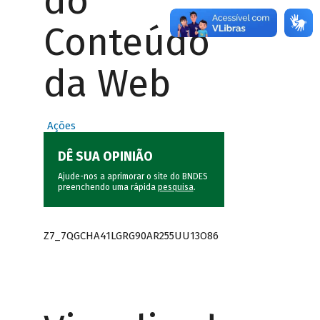
do
Conteúdo
da Web
Ações
DÊ SUA OPINIÃO
Ajude-nos a aprimorar o site do BNDES
preenchendo uma rápida
pesquisa
.
Z7_7QGCHA41LGRG90AR255UU13O86