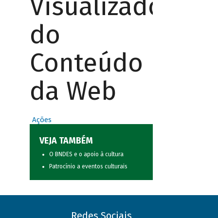
Visualizador
do
Conteúdo
da Web
Ações
VEJA TAMBÉM
O BNDES e o apoio à cultura
Patrocínio a eventos culturais
Redes Sociais