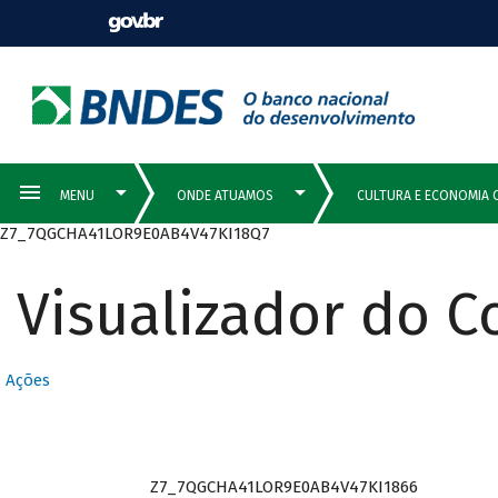
Z7_7QGCHA41LOR9E0AB4V47KI18Q7
Visualizador do 
Ações
Z7_7QGCHA41LOR9E0AB4V47KI1866