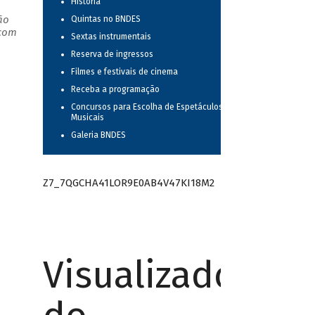
História
ão
Quintas no BNDES
 com
Sextas instrumentais
Reserva de ingressos
Filmes e festivais de cinema
Receba a programação
Concursos para Escolha de Espetáculos
Musicais
Galeria BNDES
Z7_7QGCHA41LOR9E0AB4V47KI18M2
Visualizador