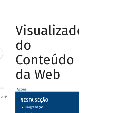
Visualizador
do
Conteúdo
da Web
nia
Ações
 até
NESTA SEÇÃO
Programação