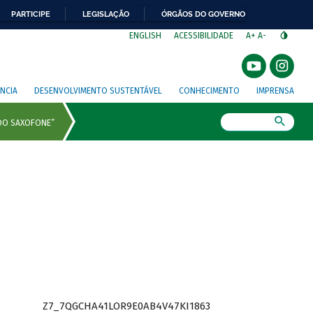
PARTICIPE
LEGISLAÇÃO
ÓRGÃOS DO GOVERNO
⁣
ENGLISH
ACESSIBILIDADE
A+
A-
NCIA
DESENVOLVIMENTO SUSTENTÁVEL
CONHECIMENTO
IMPRENSA
Busca
Z7_7QGCHA41LOR9E0AB4V47KI1863