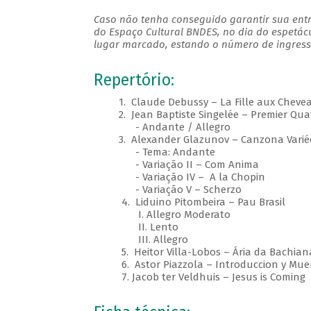
Caso não tenha conseguido garantir sua entr
do Espaço Cultural BNDES, no dia do espetác
lugar marcado, estando o número de ingresso
Repertório:
1. Claude Debussy – La Fille aux Chevea
2. Jean Baptiste Singelée – Premier Quat
- Andante / Allegro
3. Alexander Glazunov – Canzona Varié
- Tema: Andante
- Variação II – Com Anima
- Variação IV – A la Chopin
- Variação V – Scherzo
4. Liduino Pitombeira – Pau Brasil
I. Allegro Moderato
II. Lento
III. Allegro
5. Heitor Villa-Lobos – Ária da Bachiana B
6. Astor Piazzola – Introduccion y Muer
7. Jacob ter Veldhuis – Jesus is Coming