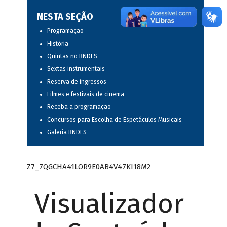
NESTA SEÇÃO
Programação
História
Quintas no BNDES
Sextas instrumentais
Reserva de ingressos
Filmes e festivais de cinema
Receba a programação
Concursos para Escolha de Espetáculos Musicais
Galeria BNDES
Z7_7QGCHA41LOR9E0AB4V47KI18M2
Visualizador