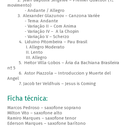
2. Jean Baptiste Singelée – Premier Quatuor (1º
movimento)
- Andante / Allegro
3. Alexander Glazunov – Canzona Variée
- Tema: Andante
- Variação II – Com Anima
- Variação IV – A la Chopin
- Variação V – Scherzo
4. Liduino Pitombeira – Pau Brasil
I. Allegro Moderato
II. Lento
III. Allegro
5. Heitor Villa-Lobos – Ária da Bachiana Brasileira
nº 5
6. Astor Piazzola – Introduccion y Muerte del
Angel
7. Jacob ter Veldhuis – Jesus is Coming
Ficha técnica:
Marcos Pedroso – saxofone soprano
Milton Vito – saxofone alto
Ramiro Marques – saxofone tenor
Ederson Marques – saxofone barítono