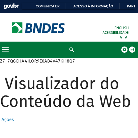
COMUNICA BR
ACESSO À INFORMAÇÃO
PARTI
ENGLISH
ACESSIBILIDADE
A+
A-
Busca
Z7_7QGCHA41LOR9E0AB4V47KI18Q7
Visualizador do
Conteúdo da Web
Ações