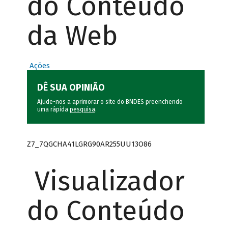
do Conteúdo
da Web
Ações
DÊ SUA OPINIÃO
Ajude-nos a aprimorar o site do BNDES preenchendo
uma rápida
pesquisa
.
Z7_7QGCHA41LGRG90AR255UU13O86
Visualizador
do Conteúdo