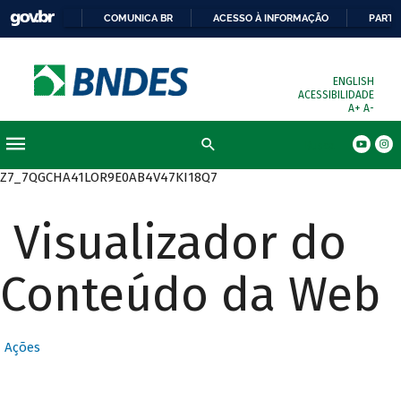
COMUNICA BR
ACESSO À INFORMAÇÃO
PARTI
ENGLISH
ACESSIBILIDADE
A+
A-
Busca
Z7_7QGCHA41LOR9E0AB4V47KI18Q7
Visualizador do
Conteúdo da Web
Ações