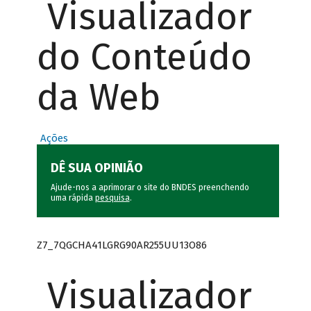
Visualizador
do Conteúdo
da Web
Ações
DÊ SUA OPINIÃO
Ajude-nos a aprimorar o site do BNDES preenchendo
uma rápida
pesquisa
.
Z7_7QGCHA41LGRG90AR255UU13O86
Visualizador