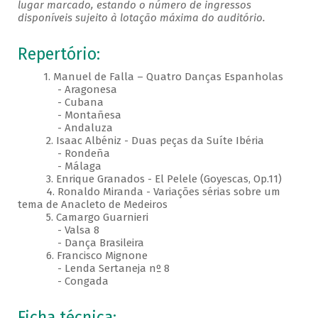
lugar marcado, estando o número de ingressos
disponíveis sujeito à lotação máxima do auditório.
Repertório:
1. Manuel de Falla – Quatro Danças Espanholas
- Aragonesa
- Cubana
- Montañesa
- Andaluza
2. Isaac Albéniz - Duas peças da Suíte Ibéria
- Rondeña
- Málaga
3. Enrique Granados - El Pelele (Goyescas, Op.11)
4. Ronaldo Miranda - Variações sérias sobre um
tema de Anacleto de Medeiros
5. Camargo Guarnieri
- Valsa 8
- Dança Brasileira
6. Francisco Mignone
- Lenda Sertaneja nº 8
- Congada
Ficha técnica: