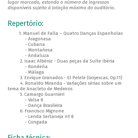
lugar marcado, estando o número de ingressos
disponíveis sujeito à lotação máxima do auditório.
Repertório:
1. Manuel de Falla – Quatro Danças Espanholas
- Aragonesa
- Cubana
- Montañesa
- Andaluza
2. Isaac Albéniz - Duas peças da Suíte Ibéria
- Rondeña
- Málaga
3. Enrique Granados - El Pelele (Goyescas, Op.11)
4. Ronaldo Miranda - Variações sérias sobre um
tema de Anacleto de Medeiros
5. Camargo Guarnieri
- Valsa 8
- Dança Brasileira
6. Francisco Mignone
- Lenda Sertaneja nº 8
- Congada
Ficha técnica: