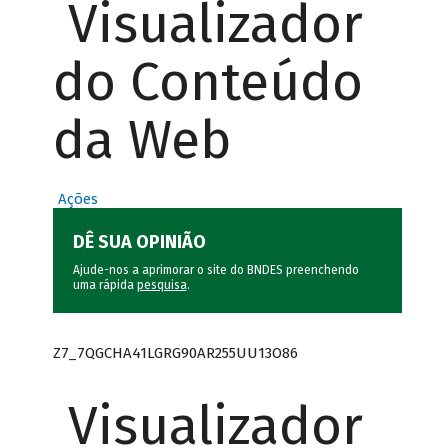
Visualizador
do Conteúdo
da Web
Ações
DÊ SUA OPINIÃO
Ajude-nos a aprimorar o site do BNDES preenchendo
uma rápida
pesquisa
.
Z7_7QGCHA41LGRG90AR255UU13O86
Visualizador