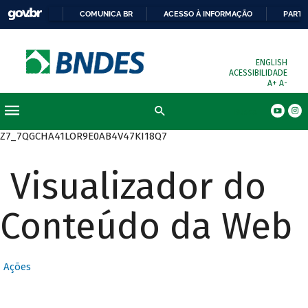
COMUNICA BR
ACESSO À INFORMAÇÃO
PARTI
ENGLISH
ACESSIBILIDADE
A+
A-
Busca
Z7_7QGCHA41LOR9E0AB4V47KI18Q7
Visualizador do
Conteúdo da Web
Ações