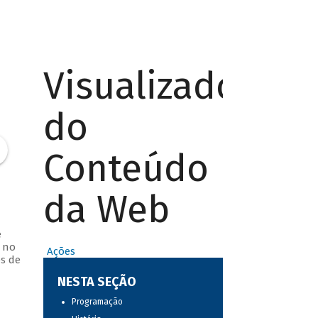
Visualizador
do
Conteúdo
da Web
e
s no
Ações
es de
NESTA SEÇÃO
Programação