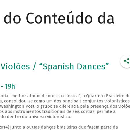
r do Conteúdo da
 Violões / “Spanish Dances”
 - 19h
ria “melhor álbum de música clássica”, o Quarteto Brasileiro d
ia, consolidou-se como um dos principais conjuntos violonístico
Washington Post, o grupo se diferencia pela presença dos violõ
os aos instrumentos tradicionais de seis cordas, permite a
ado dentro do universo violonístico.
2014) junto a outras danças brasileiras que fazem parte da