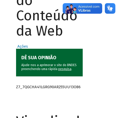
do
Conteúdo
da Web
Ações
DÊ SUA OPINIÃO
Ajude-nos a aprimorar o site do BNDES
preenchendo uma rápida
pesquisa
.
Z7_7QGCHA41LGRG90AR255UU13O86