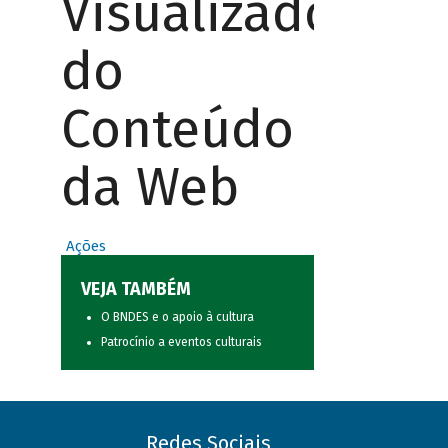
Visualizador
do
Conteúdo
da Web
Ações
VEJA TAMBÉM
O BNDES e o apoio à cultura
Patrocínio a eventos culturais
Redes Sociais