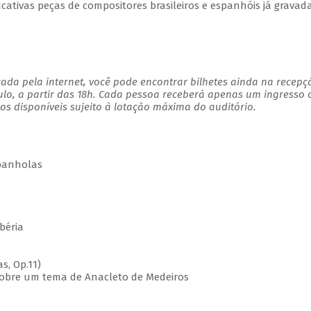
icativas peças de compositores brasileiros e espanhóis já gravad
ada pela internet, você pode encontrar bilhetes ainda na recepç
ulo, a partir das 18h. Cada pessoa receberá apenas um ingresso
s disponíveis sujeito à lotação máxima do auditório.
panholas
 Ibéria
as, Op.11)
as sobre um tema de Anacleto de Medeiros