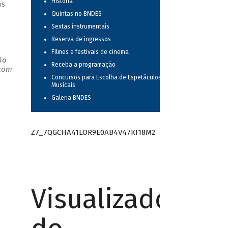
História
as
Quintas no BNDES
Sextas instrumentais
Reserva de ingressos
Filmes e festivais de cinema
ão
Receba a programação
 com
Concursos para Escolha de Espetáculos
Musicais
Galeria BNDES
Z7_7QGCHA41LOR9E0AB4V47KI18M2
Visualizador