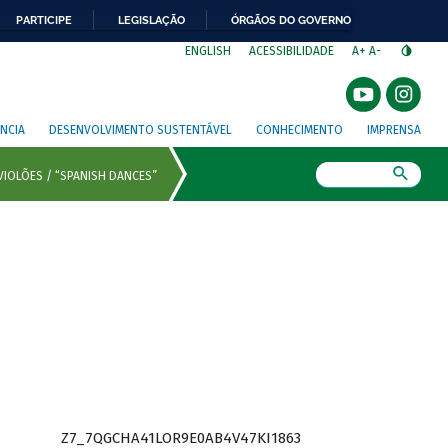
PARTICIPE
LEGISLAÇÃO
ÓRGÃOS DO GOVERNO
⁣
ENGLISH
ACESSIBILIDADE
A+
A-
NCIA
DESENVOLVIMENTO SUSTENTÁVEL
CONHECIMENTO
IMPRENSA
Busca
Z7_7QGCHA41LOR9E0AB4V47KI1863