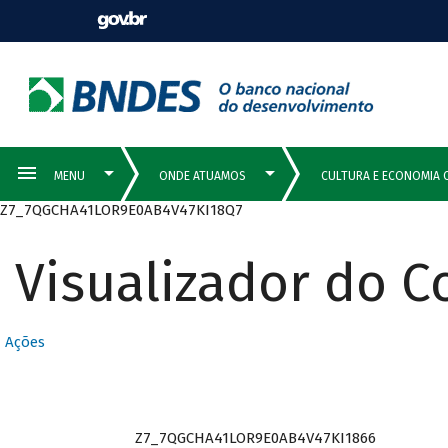
Z7_7QGCHA41LOR9E0AB4V47KI18Q7
Visualizador do 
Ações
Z7_7QGCHA41LOR9E0AB4V47KI1866