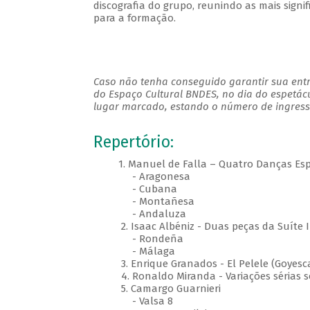
discografia do grupo, reunindo as mais signif
para a formação.
Caso não tenha conseguido garantir sua entr
do Espaço Cultural BNDES, no dia do espetác
lugar marcado, estando o número de ingresso
Repertório:
1. Manuel de Falla – Quatro Danças Es
- Aragonesa
- Cubana
- Montañesa
- Andaluza
2. Isaac Albéniz - Duas peças da Suíte
- Rondeña
- Málaga
3. Enrique Granados - El Pelele (Goyesc
4. Ronaldo Miranda - Variações séri
5. Camargo Guarnieri
- Valsa 8