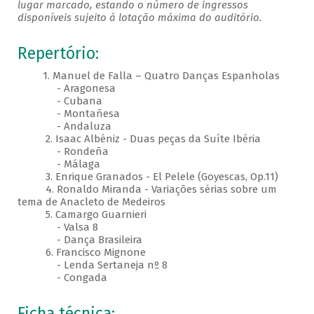
lugar marcado, estando o número de ingressos
disponíveis sujeito à lotação máxima do auditório.
Repertório:
1. Manuel de Falla – Quatro Danças Espanholas
- Aragonesa
- Cubana
- Montañesa
- Andaluza
2. Isaac Albéniz - Duas peças da Suíte Ibéria
- Rondeña
- Málaga
3. Enrique Granados - El Pelele (Goyescas, Op.11)
4. Ronaldo Miranda - Variações sérias sobre um
tema de Anacleto de Medeiros
5. Camargo Guarnieri
- Valsa 8
- Dança Brasileira
6. Francisco Mignone
- Lenda Sertaneja nº 8
- Congada
Ficha técnica: