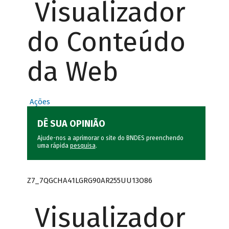
Visualizador
do Conteúdo
da Web
Ações
DÊ SUA OPINIÃO
Ajude-nos a aprimorar o site do BNDES preenchendo
uma rápida
pesquisa
.
Z7_7QGCHA41LGRG90AR255UU13O86
Visualizador