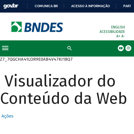
COMUNICA BR
ACESSO À INFORMAÇÃO
PARTI
ENGLISH
ACESSIBILIDADE
A+
A-
Busca
Z7_7QGCHA41LOR9E0AB4V47KI18Q7
Visualizador do
Conteúdo da Web
Ações