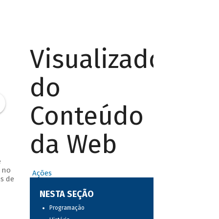
Visualizador
do
Conteúdo
da Web
e
s no
Ações
es de
NESTA SEÇÃO
Programação