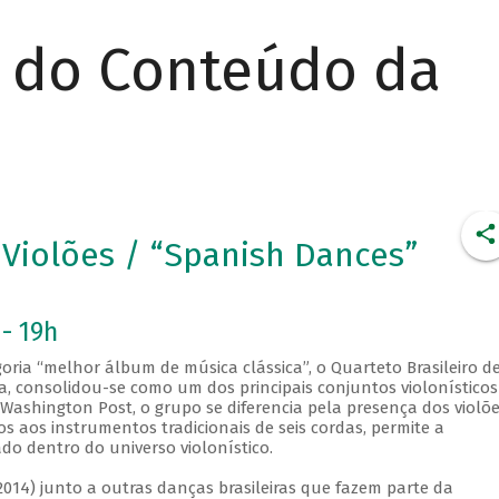
r do Conteúdo da
 Violões / “Spanish Dances”
 - 19h
ria “melhor álbum de música clássica”, o Quarteto Brasileiro d
ia, consolidou-se como um dos principais conjuntos violonístico
Washington Post, o grupo se diferencia pela presença dos violõ
os aos instrumentos tradicionais de seis cordas, permite a
ado dentro do universo violonístico.
2014) junto a outras danças brasileiras que fazem parte da