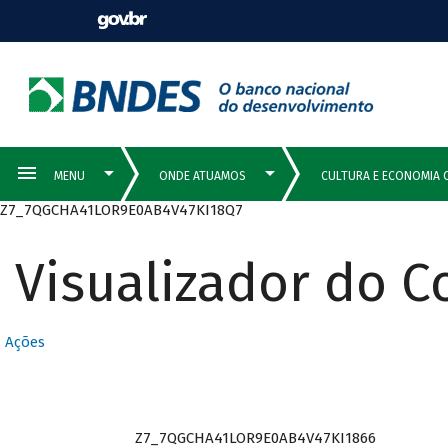
Z7_7QGCHA41LOR9E0AB4V47KI18Q7
Visualizador do 
Ações
Z7_7QGCHA41LOR9E0AB4V47KI1866