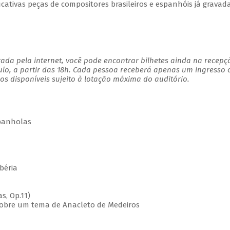
icativas peças de compositores brasileiros e espanhóis já gravad
ada pela internet, você pode encontrar bilhetes ainda na recepç
ulo, a partir das 18h. Cada pessoa receberá apenas um ingresso
s disponíveis sujeito à lotação máxima do auditório.
panholas
 Ibéria
as, Op.11)
as sobre um tema de Anacleto de Medeiros