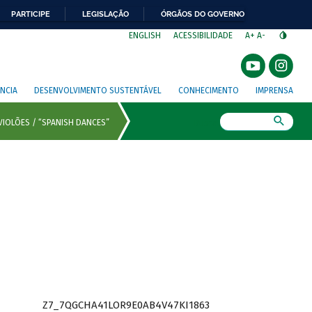
PARTICIPE
LEGISLAÇÃO
ÓRGÃOS DO GOVERNO
⁣
ENGLISH
ACESSIBILIDADE
A+
A-
NCIA
DESENVOLVIMENTO SUSTENTÁVEL
CONHECIMENTO
IMPRENSA
Busca
Z7_7QGCHA41LOR9E0AB4V47KI1863