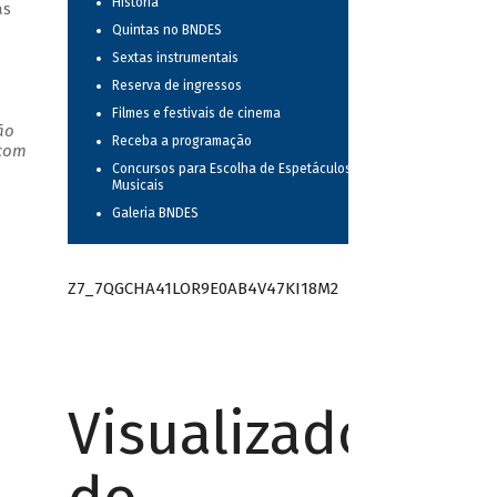
História
as
Quintas no BNDES
Sextas instrumentais
Reserva de ingressos
Filmes e festivais de cinema
ão
Receba a programação
 com
Concursos para Escolha de Espetáculos
Musicais
Galeria BNDES
Z7_7QGCHA41LOR9E0AB4V47KI18M2
Visualizador