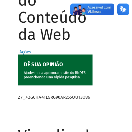
do
Conteúdo
da Web
Ações
DÊ SUA OPINIÃO
Ajude-nos a aprimorar o site do BNDES
preenchendo uma rápida
pesquisa
.
Z7_7QGCHA41LGRG90AR255UU13O86