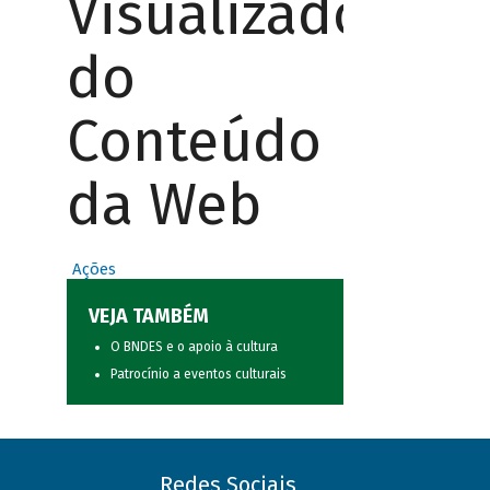
Visualizador
do
Conteúdo
da Web
Ações
VEJA TAMBÉM
O BNDES e o apoio à cultura
Patrocínio a eventos culturais
Redes Sociais