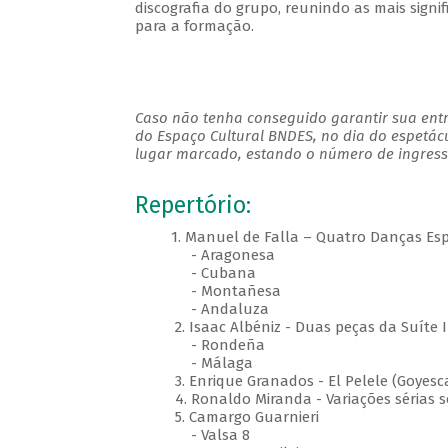
discografia do grupo, reunindo as mais signif
para a formação.
Caso não tenha conseguido garantir sua entr
do Espaço Cultural BNDES, no dia do espetác
lugar marcado, estando o número de ingresso
Repertório:
1. Manuel de Falla – Quatro Danças Es
- Aragonesa
- Cubana
- Montañesa
- Andaluza
2. Isaac Albéniz - Duas peças da Suíte
- Rondeña
- Málaga
3. Enrique Granados - El Pelele (Goyesc
4. Ronaldo Miranda - Variações séri
5. Camargo Guarnieri
- Valsa 8