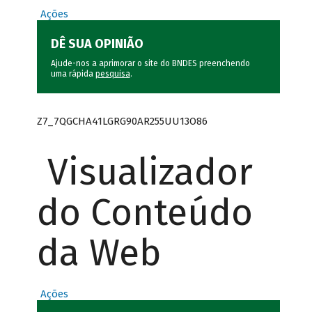
Ações
DÊ SUA OPINIÃO
Ajude-nos a aprimorar o site do BNDES preenchendo
uma rápida
pesquisa
.
Z7_7QGCHA41LGRG90AR255UU13O86
Visualizador
do Conteúdo
da Web
Ações