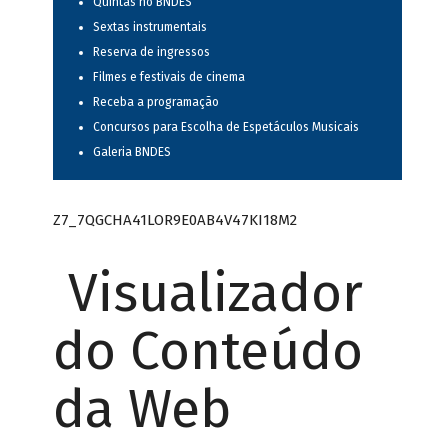
Quintas no BNDES
Sextas instrumentais
Reserva de ingressos
Filmes e festivais de cinema
Receba a programação
Concursos para Escolha de Espetáculos Musicais
Galeria BNDES
Z7_7QGCHA41LOR9E0AB4V47KI18M2
Visualizador
do Conteúdo
da Web