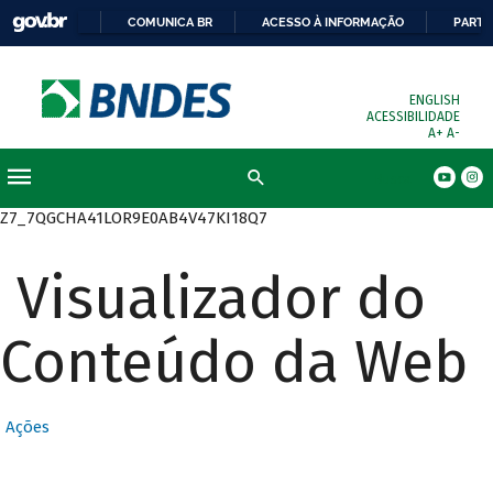
COMUNICA BR
ACESSO À INFORMAÇÃO
PARTI
ENGLISH
ACESSIBILIDADE
A+
A-
Busca
Z7_7QGCHA41LOR9E0AB4V47KI18Q7
Visualizador do
Conteúdo da Web
Ações