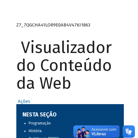
Z7_7QGCHA41LOR9E0AB4V47KI1863
Visualizador
do Conteúdo
da Web
Ações
NESTA SEÇÃO
Programação
História