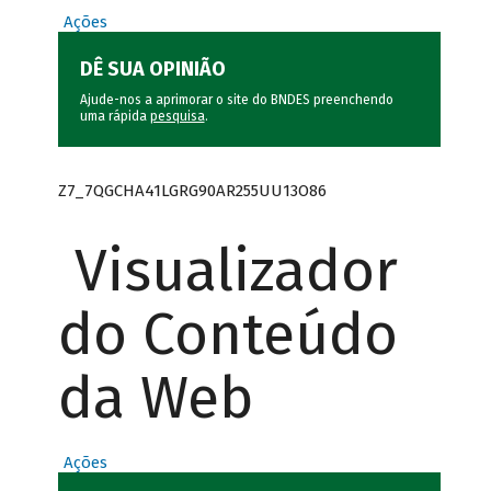
Ações
DÊ SUA OPINIÃO
Ajude-nos a aprimorar o site do BNDES preenchendo
uma rápida
pesquisa
.
Z7_7QGCHA41LGRG90AR255UU13O86
Visualizador
do Conteúdo
da Web
Ações