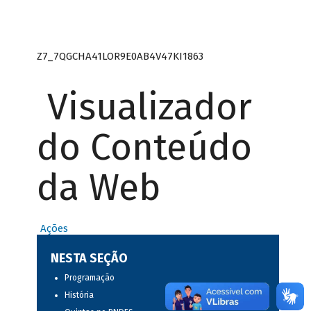
Z7_7QGCHA41LOR9E0AB4V47KI1863
Visualizador
do Conteúdo
da Web
Ações
NESTA SEÇÃO
Programação
História