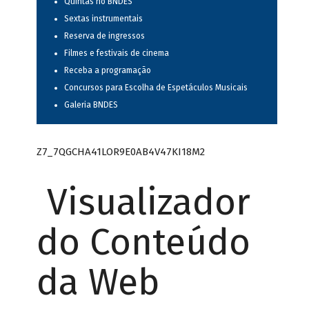
Quintas no BNDES
Sextas instrumentais
Reserva de ingressos
Filmes e festivais de cinema
Receba a programação
Concursos para Escolha de Espetáculos Musicais
Galeria BNDES
Z7_7QGCHA41LOR9E0AB4V47KI18M2
Visualizador
do Conteúdo
da Web