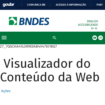
COMUNICA BR
ACESSO À INFORMAÇÃO
PARTI
ENGLISH
ACESSIBILIDADE
A+
A-
Busca
Z7_7QGCHA41LOR9E0AB4V47KI18Q7
Visualizador do
Conteúdo da Web
Ações