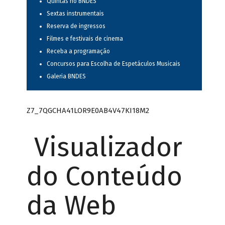
Quintas no BNDES
Sextas instrumentais
Reserva de ingressos
Filmes e festivais de cinema
Receba a programação
Concursos para Escolha de Espetáculos Musicais
Galeria BNDES
Z7_7QGCHA41LOR9E0AB4V47KI18M2
Visualizador
do Conteúdo
da Web