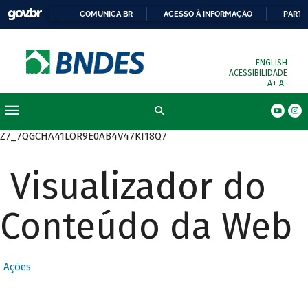
COMUNICA BR
ACESSO À INFORMAÇÃO
PARTI
ENGLISH
ACESSIBILIDADE
A+
A-
Busca
Z7_7QGCHA41LOR9E0AB4V47KI18Q7
Visualizador do
Conteúdo da Web
Ações