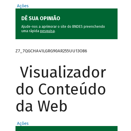
Ações
DÊ SUA OPINIÃO
Ajude-nos a aprimorar o site do BNDES preenchendo
uma rápida
pesquisa
.
Z7_7QGCHA41LGRG90AR255UU13O86
Visualizador
do Conteúdo
da Web
Ações