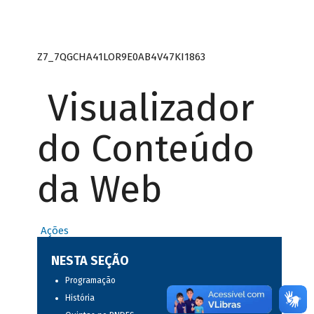
Z7_7QGCHA41LOR9E0AB4V47KI1863
Visualizador
do Conteúdo
da Web
Ações
NESTA SEÇÃO
Programação
História