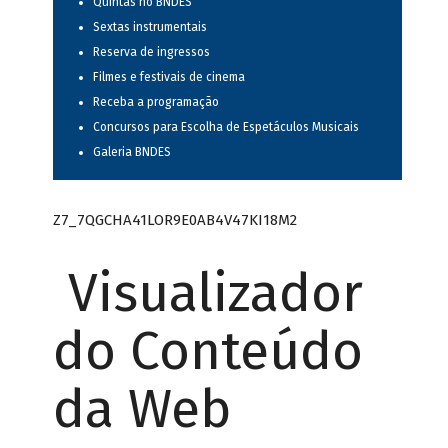
Quintas no BNDES
Sextas instrumentais
Reserva de ingressos
Filmes e festivais de cinema
Receba a programação
Concursos para Escolha de Espetáculos Musicais
Galeria BNDES
Z7_7QGCHA41LOR9E0AB4V47KI18M2
Visualizador
do Conteúdo
da Web