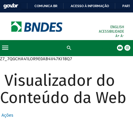
COMUNICA BR
ACESSO À INFORMAÇÃO
PARTI
ENGLISH
ACESSIBILIDADE
A+
A-
Busca
Z7_7QGCHA41LOR9E0AB4V47KI18Q7
Visualizador do
Conteúdo da Web
Ações