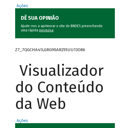
Ações
DÊ SUA OPINIÃO
Ajude-nos a aprimorar o site do BNDES preenchendo
uma rápida
pesquisa
.
Z7_7QGCHA41LGRG90AR255UU13O86
Visualizador
do Conteúdo
da Web
Ações