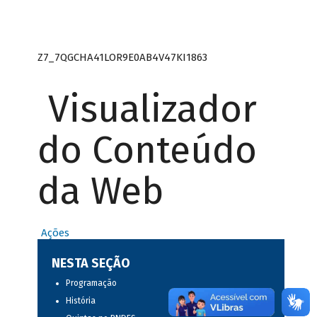
Z7_7QGCHA41LOR9E0AB4V47KI1863
Visualizador
do Conteúdo
da Web
Ações
NESTA SEÇÃO
Programação
História