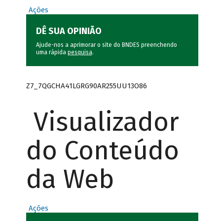
Ações
DÊ SUA OPINIÃO
Ajude-nos a aprimorar o site do BNDES preenchendo
uma rápida
pesquisa
.
Z7_7QGCHA41LGRG90AR255UU13O86
Visualizador
do Conteúdo
da Web
Ações