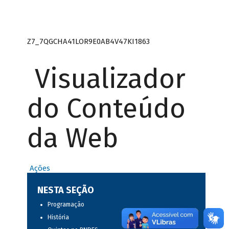
Z7_7QGCHA41LOR9E0AB4V47KI1863
Visualizador
do Conteúdo
da Web
Ações
NESTA SEÇÃO
Programação
História