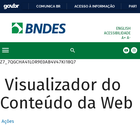
COMUNICA BR
ACESSO À INFORMAÇÃO
PARTI
ENGLISH
ACESSIBILIDADE
A+
A-
Busca
Z7_7QGCHA41LOR9E0AB4V47KI18Q7
Visualizador do
Conteúdo da Web
Ações