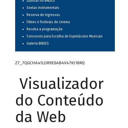
Quintas no BNDES
Sextas instrumentais
Reserva de ingressos
Filmes e festivais de cinema
Receba a programação
Concursos para Escolha de Espetáculos Musicais
Galeria BNDES
Z7_7QGCHA41LOR9E0AB4V47KI18M2
Visualizador
do Conteúdo
da Web