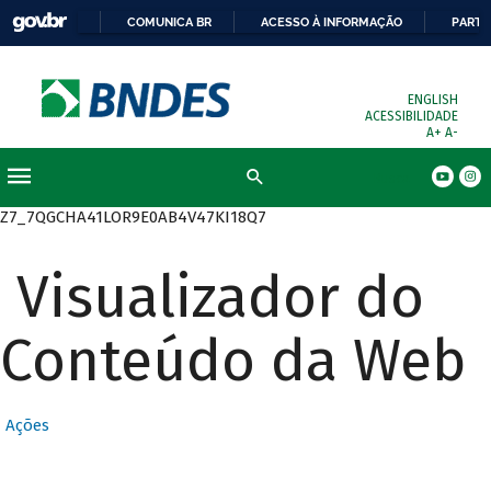
COMUNICA BR
ACESSO À INFORMAÇÃO
PARTI
ENGLISH
ACESSIBILIDADE
A+
A-
Busca
Z7_7QGCHA41LOR9E0AB4V47KI18Q7
Visualizador do
Conteúdo da Web
Ações