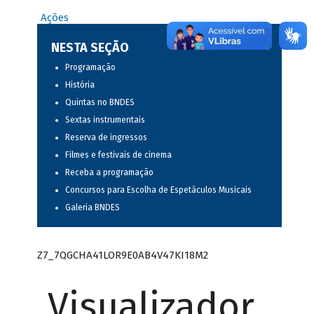
Ações
NESTA SEÇÃO
Programação
História
Quintas no BNDES
Sextas instrumentais
Reserva de ingressos
Filmes e festivais de cinema
Receba a programação
Concursos para Escolha de Espetáculos Musicais
Galeria BNDES
Z7_7QGCHA41LOR9E0AB4V47KI18M2
Visualizador