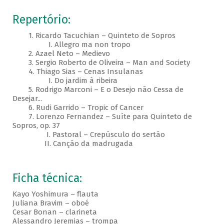
Repertório:
1. Ricardo Tacuchian – Quinteto de Sopros
I. Allegro ma non tropo
2. Azael Neto – Medievo
3. Sergio Roberto de Oliveira – Man and Society
4. Thiago Sias – Cenas Insulanas
I. Do jardim à ribeira
5. Rodrigo Marconi – E o Desejo não Cessa de
Desejar...
6. Rudi Garrido – Tropic of Cancer
7. Lorenzo Fernandez – Suíte para Quinteto de
Sopros, op. 37
I. Pastoral – Crepúsculo do sertão
II. Canção da madrugada
Ficha técnica:
Kayo Yoshimura – flauta
Juliana Bravim – oboé
Cesar Bonan – clarineta
Alessandro Jeremias – trompa