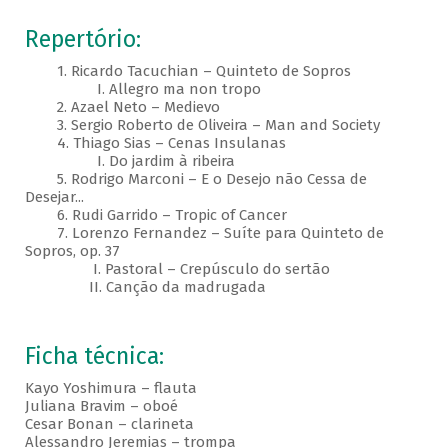
Repertório:
1. Ricardo Tacuchian – Quinteto de Sopros
I. Allegro ma non tropo
2. Azael Neto – Medievo
3. Sergio Roberto de Oliveira – Man and Society
4. Thiago Sias – Cenas Insulanas
I. Do jardim à ribeira
5. Rodrigo Marconi – E o Desejo não Cessa de
Desejar...
6. Rudi Garrido – Tropic of Cancer
7. Lorenzo Fernandez – Suíte para Quinteto de
Sopros, op. 37
I. Pastoral – Crepúsculo do sertão
II. Canção da madrugada
Ficha técnica:
Kayo Yoshimura – flauta
Juliana Bravim – oboé
Cesar Bonan – clarineta
Alessandro Jeremias – trompa