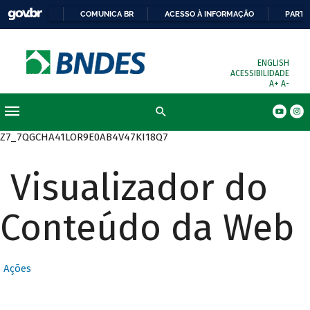
COMUNICA BR
ACESSO À INFORMAÇÃO
PARTI
ENGLISH
ACESSIBILIDADE
A+
A-
Busca
Z7_7QGCHA41LOR9E0AB4V47KI18Q7
Visualizador do
Conteúdo da Web
Ações