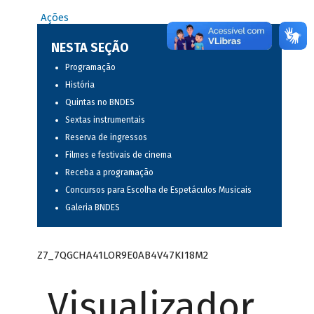
Ações
NESTA SEÇÃO
Programação
História
Quintas no BNDES
Sextas instrumentais
Reserva de ingressos
Filmes e festivais de cinema
Receba a programação
Concursos para Escolha de Espetáculos Musicais
Galeria BNDES
Z7_7QGCHA41LOR9E0AB4V47KI18M2
Visualizador