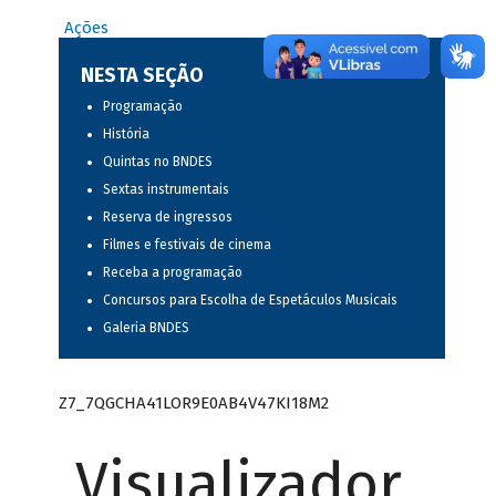
Ações
NESTA SEÇÃO
Programação
História
Quintas no BNDES
Sextas instrumentais
Reserva de ingressos
Filmes e festivais de cinema
Receba a programação
Concursos para Escolha de Espetáculos Musicais
Galeria BNDES
Z7_7QGCHA41LOR9E0AB4V47KI18M2
Visualizador