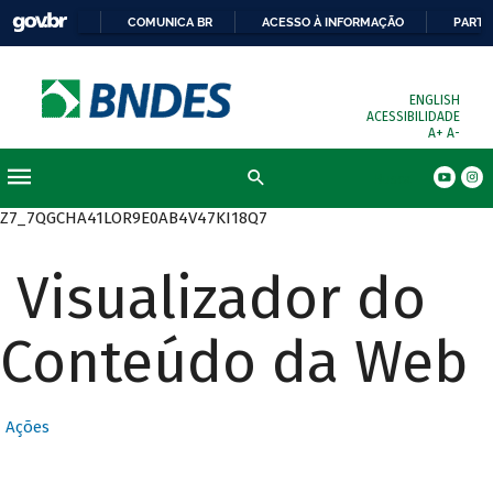
COMUNICA BR
ACESSO À INFORMAÇÃO
PARTI
ENGLISH
ACESSIBILIDADE
A+
A-
Busca
Z7_7QGCHA41LOR9E0AB4V47KI18Q7
Visualizador do
Conteúdo da Web
Ações