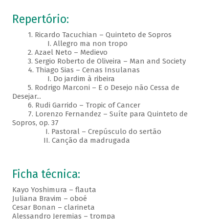
Repertório:
1. Ricardo Tacuchian – Quinteto de Sopros
I. Allegro ma non tropo
2. Azael Neto – Medievo
3. Sergio Roberto de Oliveira – Man and Society
4. Thiago Sias – Cenas Insulanas
I. Do jardim à ribeira
5. Rodrigo Marconi – E o Desejo não Cessa de
Desejar...
6. Rudi Garrido – Tropic of Cancer
7. Lorenzo Fernandez – Suíte para Quinteto de
Sopros, op. 37
I. Pastoral – Crepúsculo do sertão
II. Canção da madrugada
Ficha técnica:
Kayo Yoshimura – flauta
Juliana Bravim – oboé
Cesar Bonan – clarineta
Alessandro Jeremias – trompa