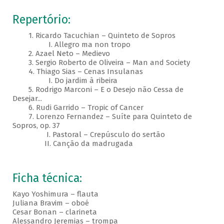
Repertório:
1. Ricardo Tacuchian – Quinteto de Sopros
I. Allegro ma non tropo
2. Azael Neto – Medievo
3. Sergio Roberto de Oliveira – Man and Society
4. Thiago Sias – Cenas Insulanas
I. Do jardim à ribeira
5. Rodrigo Marconi – E o Desejo não Cessa de
Desejar...
6. Rudi Garrido – Tropic of Cancer
7. Lorenzo Fernandez – Suíte para Quinteto de
Sopros, op. 37
I. Pastoral – Crepúsculo do sertão
II. Canção da madrugada
Ficha técnica:
Kayo Yoshimura – flauta
Juliana Bravim – oboé
Cesar Bonan – clarineta
Alessandro Jeremias – trompa