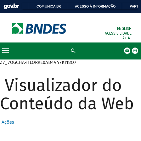
COMUNICA BR
ACESSO À INFORMAÇÃO
PARTI
ENGLISH
ACESSIBILIDADE
A+
A-
Busca
Z7_7QGCHA41LOR9E0AB4V47KI18Q7
Visualizador do
Conteúdo da Web
Ações