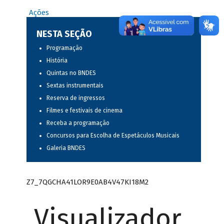
Ações
NESTA SEÇÃO
Programação
História
Quintas no BNDES
Sextas instrumentais
Reserva de ingressos
Filmes e festivais de cinema
Receba a programação
Concursos para Escolha de Espetáculos Musicais
Galeria BNDES
Z7_7QGCHA41LOR9E0AB4V47KI18M2
Visualizador