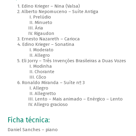
1. Edino Krieger – Nina (Valsa)
2. Alberto Nepomuceno – Suíte Antiga
I. Prelúdio
II. Minueto
III. Ária
IV. Rigaudon
3. Ernesto Nazareth – Carioca
4. Edino Krieger – Sonatina
I. Moderato
II. Allegro
5. Eli Jorry – Três Invenções Brasileiras a Duas Vozes
I. Modinha
II. Chorante
III. Côco
6. Ronaldo Miranda – Suíte nº 3
I. Allegro
II. Allegretto
III. Lento – Mais animado – Enérgico – Lento
IV. Allegro gracioso
Ficha técnica:
Daniel Sanches – piano