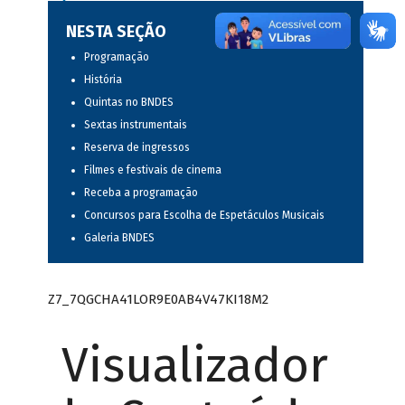
NESTA SEÇÃO
Programação
História
Quintas no BNDES
Sextas instrumentais
Reserva de ingressos
Filmes e festivais de cinema
Receba a programação
Concursos para Escolha de Espetáculos Musicais
Galeria BNDES
Z7_7QGCHA41LOR9E0AB4V47KI18M2
Visualizador