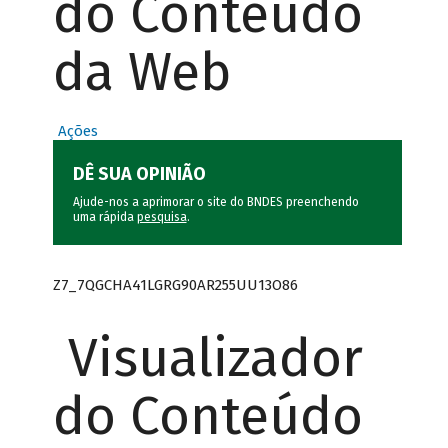
do Conteúdo
da Web
Ações
DÊ SUA OPINIÃO
Ajude-nos a aprimorar o site do BNDES preenchendo
uma rápida
pesquisa
.
Z7_7QGCHA41LGRG90AR255UU13O86
Visualizador
do Conteúdo