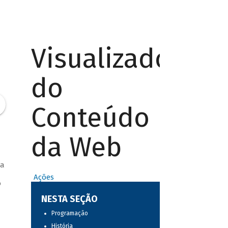
Visualizador
do
Conteúdo
da Web
 a
Ações
o
NESTA SEÇÃO
Programação
História