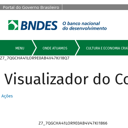
Portal do Governo Brasileiro
Z7_7QGCHA41LOR9E0AB4V47KI18Q7
Visualizador do 
Ações
Z7_7QGCHA41LOR9E0AB4V47KI1866