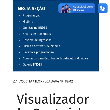
NESTA SEÇÃO
Programação
História
Quintas no BNDES
Sextas instrumentais
Reserva de ingressos
Filmes e festivais de cinema
Receba a programação
Concursos para Escolha de Espetáculos Musicais
Galeria BNDES
Z7_7QGCHA41LOR9E0AB4V47KI18M2
Visualizador