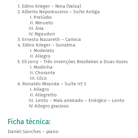
1. Edino Krieger – Nina (Valsa)
2. Alberto Nepomuceno – Suíte Antiga
I. Prelúdio
II. Minueto
III. Ária
IV. Rigaudon
3. Ernesto Nazareth – Carioca
4. Edino Krieger – Sonatina
I. Moderato
II. Allegro
5. Eli Jorry – Três Invenções Brasileiras a Duas Vozes
I. Modinha
II. Chorante
III. Côco
6. Ronaldo Miranda – Suíte nº 3
I. Allegro
II. Allegretto
III. Lento – Mais animado – Enérgico – Lento
IV. Allegro gracioso
Ficha técnica:
Daniel Sanches – piano