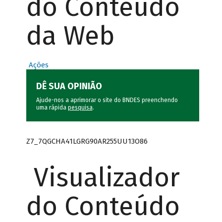
do Conteúdo
da Web
Ações
DÊ SUA OPINIÃO
Ajude-nos a aprimorar o site do BNDES preenchendo
uma rápida
pesquisa
.
Z7_7QGCHA41LGRG90AR255UU13O86
Visualizador
do Conteúdo