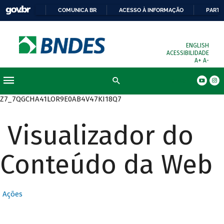
COMUNICA BR
ACESSO À INFORMAÇÃO
PARTI
ENGLISH
ACESSIBILIDADE
A+
A-
Busca
Z7_7QGCHA41LOR9E0AB4V47KI18Q7
Visualizador do
Conteúdo da Web
Ações