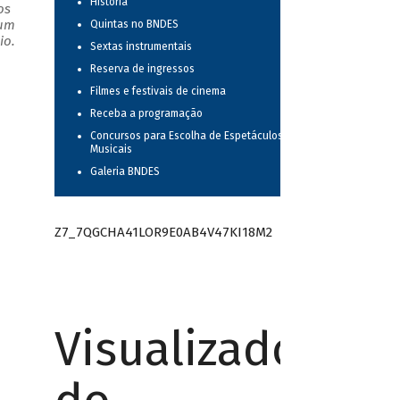
História
os
 um
Quintas no BNDES
io.
Sextas instrumentais
Reserva de ingressos
Filmes e festivais de cinema
Receba a programação
Concursos para Escolha de Espetáculos
Musicais
Galeria BNDES
Z7_7QGCHA41LOR9E0AB4V47KI18M2
Visualizador