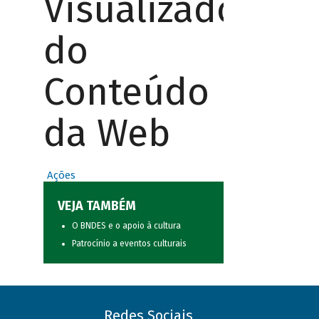
Visualizador
do
Conteúdo
da Web
Ações
VEJA TAMBÉM
O BNDES e o apoio à cultura
Patrocínio a eventos culturais
Redes Sociais