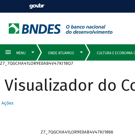
Z7_7QGCHA41LOR9E0AB4V47KI18Q7
Visualizador do 
Ações
Z7_7QGCHA41LOR9E0AB4V47KI1866