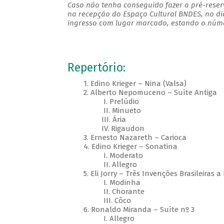
Caso não tenha conseguido fazer a pré-reserv
na recepção do Espaço Cultural BNDES, no di
ingresso com lugar marcado, estando o númer
Repertório:
1. Edino Krieger – Nina (Valsa)
2. Alberto Nepomuceno – Suíte Antiga
I. Prelúdio
II. Minueto
III. Ária
IV. Rigaudon
3. Ernesto Nazareth – Carioca
4. Edino Krieger – Sonatina
I. Moderato
II. Allegro
5. Eli Jorry – Três Invenções Brasileiras a
I. Modinha
II. Chorante
III. Côco
6. Ronaldo Miranda – Suíte nº 3
I. Allegro