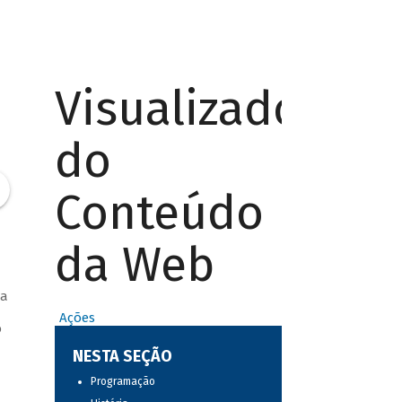
Visualizador
do
Conteúdo
da Web
 a
Ações
o
NESTA SEÇÃO
Programação