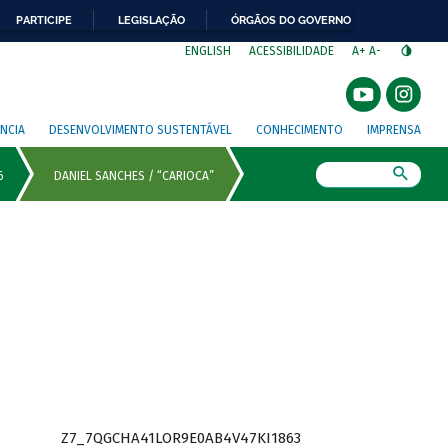
PARTICIPE
LEGISLAÇÃO
ÓRGÃOS DO GOVERNO
⁣
ENGLISH
ACESSIBILIDADE
A+
A-
NCIA
DESENVOLVIMENTO SUSTENTÁVEL
CONHECIMENTO
IMPRENSA
Busca
Z7_7QGCHA41LOR9E0AB4V47KI1863