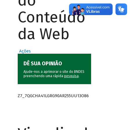
do
Conteúdo
da Web
Ações
DÊ SUA OPINIÃO
Ajude-nos a aprimorar o site do BNDES
preenchendo uma rápida
pesquisa
.
Z7_7QGCHA41LGRG90AR255UU13O86