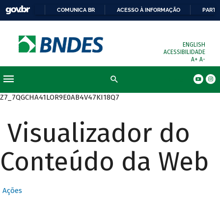
COMUNICA BR
ACESSO À INFORMAÇÃO
PARTI
ENGLISH
ACESSIBILIDADE
A+
A-
Busca
Z7_7QGCHA41LOR9E0AB4V47KI18Q7
Visualizador do
Conteúdo da Web
Ações