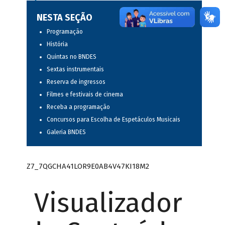
NESTA SEÇÃO
Programação
História
Quintas no BNDES
Sextas instrumentais
Reserva de ingressos
Filmes e festivais de cinema
Receba a programação
Concursos para Escolha de Espetáculos Musicais
Galeria BNDES
Z7_7QGCHA41LOR9E0AB4V47KI18M2
Visualizador