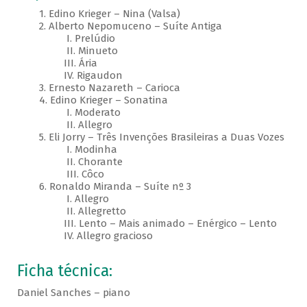
1. Edino Krieger – Nina (Valsa)
2. Alberto Nepomuceno – Suíte Antiga
I. Prelúdio
II. Minueto
III. Ária
IV. Rigaudon
3. Ernesto Nazareth – Carioca
4. Edino Krieger – Sonatina
I. Moderato
II. Allegro
5. Eli Jorry – Três Invenções Brasileiras a Duas Vozes
I. Modinha
II. Chorante
III. Côco
6. Ronaldo Miranda – Suíte nº 3
I. Allegro
II. Allegretto
III. Lento – Mais animado – Enérgico – Lento
IV. Allegro gracioso
Ficha técnica:
Daniel Sanches – piano