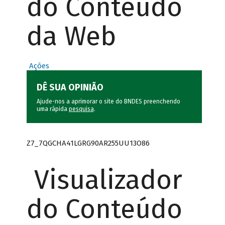
do Conteúdo
da Web
Ações
DÊ SUA OPINIÃO
Ajude-nos a aprimorar o site do BNDES preenchendo
uma rápida
pesquisa
.
Z7_7QGCHA41LGRG90AR255UU13O86
Visualizador
do Conteúdo