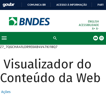
COMUNICA BR
ACESSO À INFORMAÇÃO
PARTI
ENGLISH
ACESSIBILIDADE
A+
A-
Busca
Z7_7QGCHA41LOR9E0AB4V47KI18Q7
Visualizador do
Conteúdo da Web
Ações