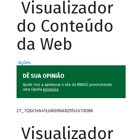
Visualizador
do Conteúdo
da Web
Ações
DÊ SUA OPINIÃO
Ajude-nos a aprimorar o site do BNDES preenchendo
uma rápida
pesquisa
.
Z7_7QGCHA41LGRG90AR255UU13O86
Visualizador