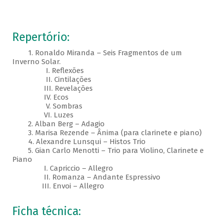
Repertório:
1. Ronaldo Miranda – Seis Fragmentos de um
Inverno Solar.
I. Reflexões
II. Cintilações
III. Revelações
IV. Ecos
V. Sombras
VI. Luzes
2. Alban Berg – Adagio
3. Marisa Rezende – Ânima (para clarinete e piano)
4. Alexandre Lunsqui – Histos Trio
5. Gian Carlo Menotti – Trio para Violino, Clarinete e
Piano
I. Capriccio – Allegro
II. Romanza – Andante Espressivo
III. Envoi – Allegro
Ficha técnica: