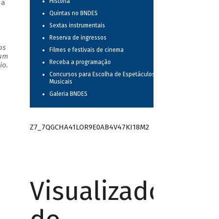
História
ma
Quintas no BNDES
Sextas instrumentais
Reserva de ingressos
os
Filmes e festivais de cinema
 um
Receba a programação
io.
Concursos para Escolha de Espetáculos
Musicais
Galeria BNDES
Z7_7QGCHA41LOR9E0AB4V47KI18M2
Visualizador