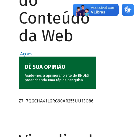
do
Conteúdo
da Web
Ações
DÊ SUA OPINIÃO
Ajude-nos a aprimorar o site do BNDES
preenchendo uma rápida
pesquisa
.
Z7_7QGCHA41LGRG90AR255UU13O86