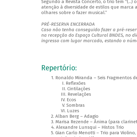
Segundo a Revista Concerto, o trio tem “(...
atenção à diversidade de estilos que marca
olhares sobre o fazer musical.”
PRÉ-RESERVA ENCERRADA
Caso não tenha conseguido fazer a pré-reserv
na recepção do Espaço Cultural BNDES, no di
ingresso com lugar marcado, estando o númer
Repertório:
1. Ronaldo Miranda – Seis Fragmentos de 
I. Reflexões
II. Cintilações
III. Revelações
IV. Ecos
V. Sombras
VI. Luzes
2. Alban Berg – Adagio
3. Marisa Rezende – Ânima (para clarinet
4. Alexandre Lunsqui – Histos Trio
5. Gian Carlo Menotti – Trio para Violino, 