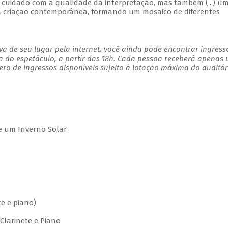
) o cuidado com a qualidade da interpretação, mas também (...) u
 a criação contemporânea, formando um mosaico de diferentes
a de seu lugar pela internet, você ainda pode encontrar ingress
a do espetáculo, a partir das 18h. Cada pessoa receberá apenas
o de ingressos disponíveis sujeito à lotação máxima do auditór
um Inverno Solar.
e e piano)
Clarinete e Piano