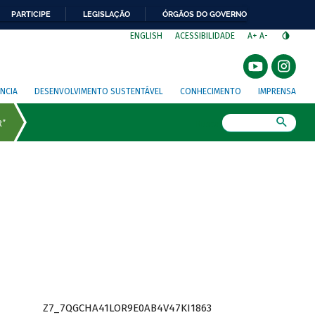
PARTICIPE
LEGISLAÇÃO
ÓRGÃOS DO GOVERNO
⁣
ENGLISH
ACESSIBILIDADE
A+
A-
NCIA
DESENVOLVIMENTO SUSTENTÁVEL
CONHECIMENTO
IMPRENSA
Busca
Z7_7QGCHA41LOR9E0AB4V47KI1863