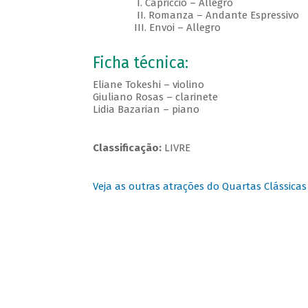
I. Capriccio – Allegro
II. Romanza – Andante Espressivo
III. Envoi – Allegro
Ficha técnica:
Eliane Tokeshi – violino
Giuliano Rosas – clarinete
Lidia Bazarian – piano
Classificação:
LIVRE
Veja as outras atrações do Quartas Clássicas