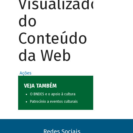
Visualizador
do
Conteúdo
da Web
Ações
VEJA TAMBÉM
O BNDES e o apoio à cultura
Patrocínio a eventos culturais
Redes Sociais