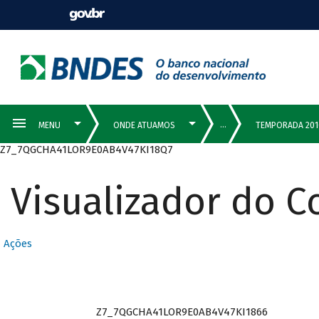
Z7_7QGCHA41LOR9E0AB4V47KI18Q7
Visualizador do 
Ações
Z7_7QGCHA41LOR9E0AB4V47KI1866