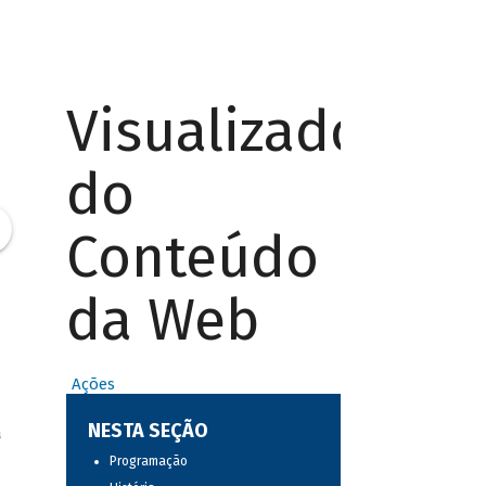
Visualizador
do
Conteúdo
da Web
Ações
NESTA SEÇÃO
a
Programação