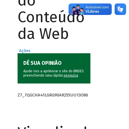
do
Conteúdo
da Web
Ações
DÊ SUA OPINIÃO
Ajude-nos a aprimorar o site do BNDES
preenchendo uma rápida
pesquisa
.
Z7_7QGCHA41LGRG90AR255UU13O86