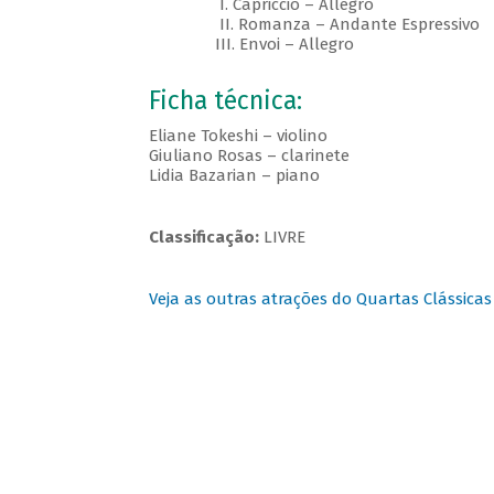
I. Capriccio – Allegro
II. Romanza – Andante Espressivo
III. Envoi – Allegro
Ficha técnica:
Eliane Tokeshi – violino
Giuliano Rosas – clarinete
Lidia Bazarian – piano
Classificação:
LIVRE
Veja as outras atrações do Quartas Clássicas