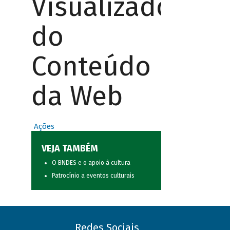
Visualizador
do
Conteúdo
da Web
Ações
VEJA TAMBÉM
O BNDES e o apoio à cultura
Patrocínio a eventos culturais
Redes Sociais