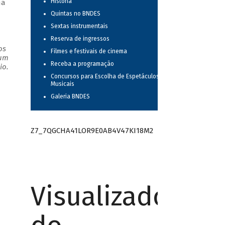
História
ma
Quintas no BNDES
Sextas instrumentais
Reserva de ingressos
os
Filmes e festivais de cinema
 um
Receba a programação
io.
Concursos para Escolha de Espetáculos
Musicais
Galeria BNDES
Z7_7QGCHA41LOR9E0AB4V47KI18M2
Visualizador