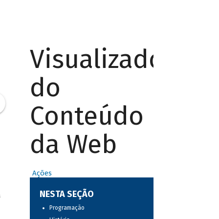
Visualizador
do
Conteúdo
da Web
Ações
NESTA SEÇÃO
a
Programação