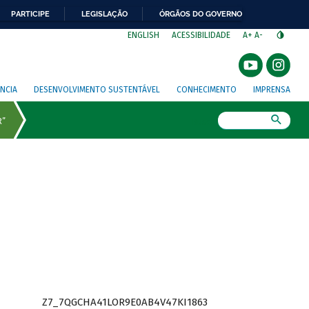
PARTICIPE
LEGISLAÇÃO
ÓRGÃOS DO GOVERNO
⁣
ENGLISH
ACESSIBILIDADE
A+
A-
NCIA
DESENVOLVIMENTO SUSTENTÁVEL
CONHECIMENTO
IMPRENSA
Busca
Z7_7QGCHA41LOR9E0AB4V47KI1863