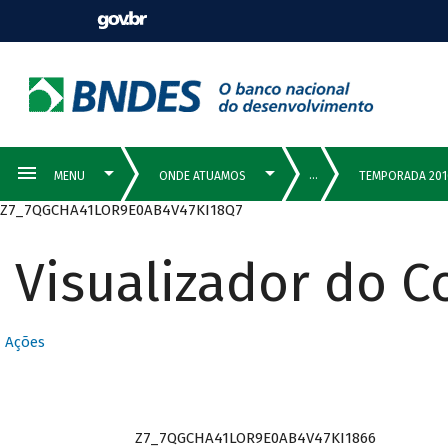
Z7_7QGCHA41LOR9E0AB4V47KI18Q7
Visualizador do 
Ações
Z7_7QGCHA41LOR9E0AB4V47KI1866