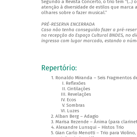
Segundo a Revista Concerto, o trio tem “(...
atenção à diversidade de estilos que marca
olhares sobre o fazer musical.”
PRÉ-RESERVA ENCERRADA
Caso não tenha conseguido fazer a pré-reserv
na recepção do Espaço Cultural BNDES, no di
ingresso com lugar marcado, estando o númer
Repertório:
1. Ronaldo Miranda – Seis Fragmentos de 
I. Reflexões
II. Cintilações
III. Revelações
IV. Ecos
V. Sombras
VI. Luzes
2. Alban Berg – Adagio
3. Marisa Rezende – Ânima (para clarinet
4. Alexandre Lunsqui – Histos Trio
5. Gian Carlo Menotti – Trio para Violino, 