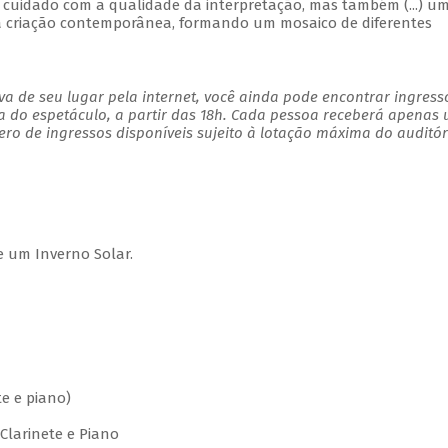
) o cuidado com a qualidade da interpretação, mas também (...) u
 a criação contemporânea, formando um mosaico de diferentes
a de seu lugar pela internet, você ainda pode encontrar ingress
a do espetáculo, a partir das 18h. Cada pessoa receberá apenas
o de ingressos disponíveis sujeito à lotação máxima do auditór
um Inverno Solar.
e e piano)
Clarinete e Piano