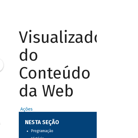
Visualizador
do
Conteúdo
da Web
Ações
NESTA SEÇÃO
a
Programação