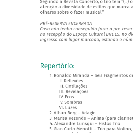
Segundo a Revista Concerto, o trio tem “(...
atenção à diversidade de estilos que marca
olhares sobre o fazer musical.”
PRÉ-RESERVA ENCERRADA
Caso não tenha conseguido fazer a pré-reserv
na recepção do Espaço Cultural BNDES, no di
ingresso com lugar marcado, estando o númer
Repertório:
1. Ronaldo Miranda – Seis Fragmentos de 
I. Reflexões
II. Cintilações
III. Revelações
IV. Ecos
V. Sombras
VI. Luzes
2. Alban Berg – Adagio
3. Marisa Rezende – Ânima (para clarinet
4. Alexandre Lunsqui – Histos Trio
5. Gian Carlo Menotti – Trio para Violino, 