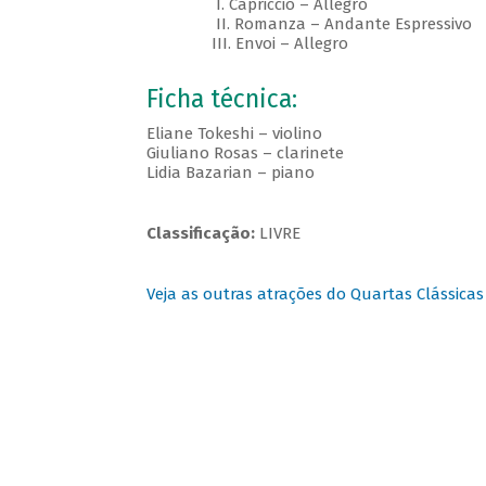
I. Capriccio – Allegro
II. Romanza – Andante Espressivo
III. Envoi – Allegro
Ficha técnica:
Eliane Tokeshi – violino
Giuliano Rosas – clarinete
Lidia Bazarian – piano
Classificação:
LIVRE
Veja as outras atrações do Quartas Clássicas