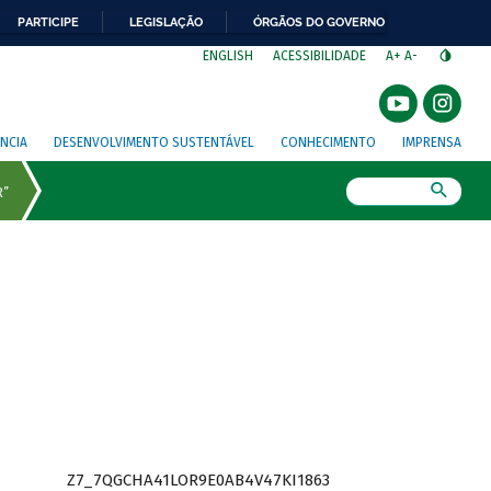
PARTICIPE
LEGISLAÇÃO
ÓRGÃOS DO GOVERNO
⁣
ENGLISH
ACESSIBILIDADE
A+
A-
NCIA
DESENVOLVIMENTO SUSTENTÁVEL
CONHECIMENTO
IMPRENSA
Busca
Z7_7QGCHA41LOR9E0AB4V47KI1863