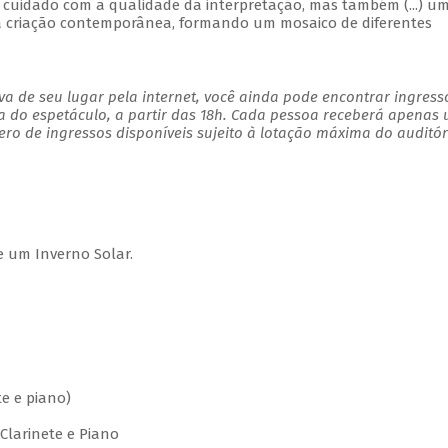
) o cuidado com a qualidade da interpretação, mas também (...) u
 a criação contemporânea, formando um mosaico de diferentes
a de seu lugar pela internet, você ainda pode encontrar ingress
a do espetáculo, a partir das 18h. Cada pessoa receberá apenas
o de ingressos disponíveis sujeito à lotação máxima do auditór
um Inverno Solar.
e e piano)
Clarinete e Piano