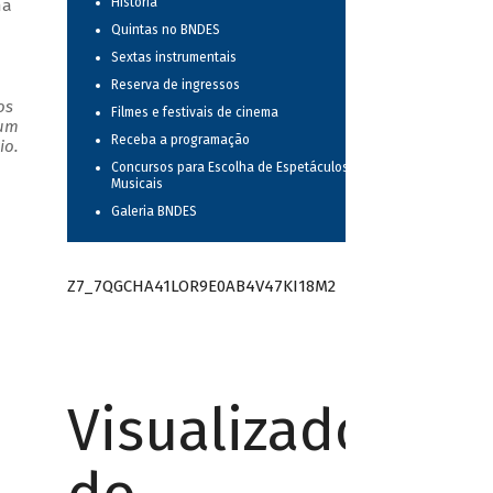
História
ma
Quintas no BNDES
Sextas instrumentais
Reserva de ingressos
os
Filmes e festivais de cinema
 um
Receba a programação
io.
Concursos para Escolha de Espetáculos
Musicais
Galeria BNDES
Z7_7QGCHA41LOR9E0AB4V47KI18M2
Visualizador