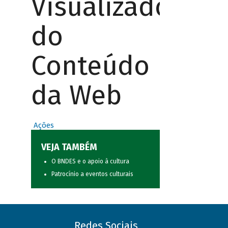
Visualizador
do
Conteúdo
da Web
Ações
VEJA TAMBÉM
O BNDES e o apoio à cultura
Patrocínio a eventos culturais
Redes Sociais