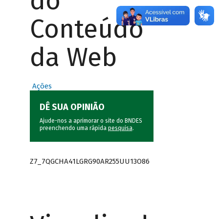
do
Conteúdo
da Web
Ações
DÊ SUA OPINIÃO
Ajude-nos a aprimorar o site do BNDES
preenchendo uma rápida
pesquisa
.
Z7_7QGCHA41LGRG90AR255UU13O86