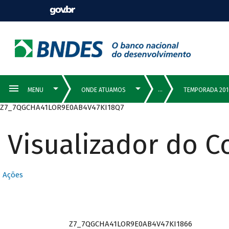
Z7_7QGCHA41LOR9E0AB4V47KI18Q7
Visualizador do 
Ações
Z7_7QGCHA41LOR9E0AB4V47KI1866